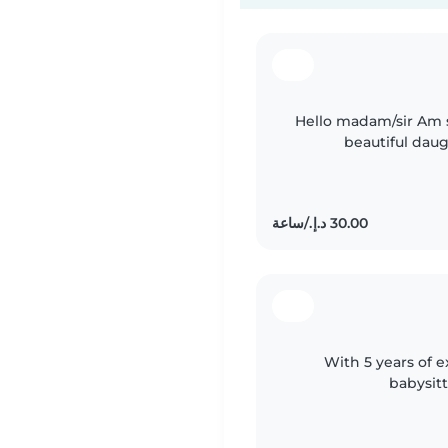
Hello madam/sir Am 
beautiful daug
working as a nanny
With 5 years of e
babysit
preschoole
experien