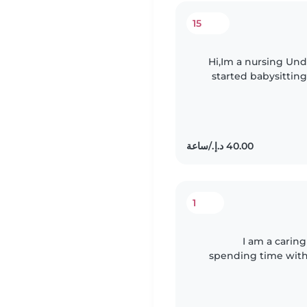
15
Hi,Im a nursing Und
started babysitting
siblings,cousins,ne
1
I am a carin
spending time with 
after kids, helping w