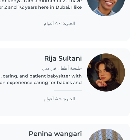
a mother of 2 . I have
 2 and 1/2 years here in Dubai. I like
childcare and I like cooking. Am all round.
الخبرة: > 4 أعوام
Rija Sultani
جليسة أطفال في دبي
e, caring, and patient babysitter with
-on experience caring for babies and
ge family and
have been..
الخبرة: > 4 أعوام
Penina wangari