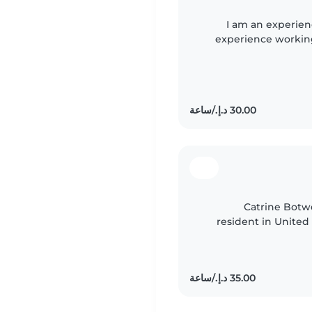
I am an experienced caregiver, I have over 
experience working 
babies, toddler
Catrine Botw
resident in United 
am a mot