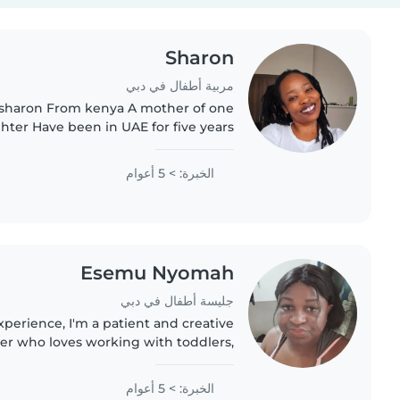
Sharon
مربية أطفال في دبي
sharon From kenya A mother of one
hter Have been in UAE for five years
/housemaid Have experience in both
for 5yrs l have experience..
الخبرة: > 5 أعوام
Esemu Nyomah
جليسة أطفال في دبي
xperience, I'm a patient and creative
ter who loves working with toddlers,
rs, and school-aged children. I have
ce with autism and am comfortable..
الخبرة: > 5 أعوام