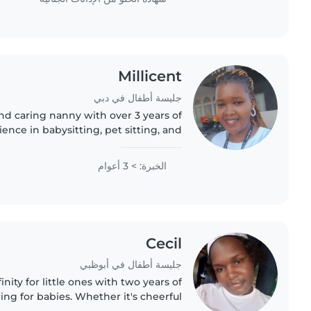
Millicent
جليسة أطفال في دبي
nd caring nanny with over 3 years of
ence in babysitting, pet sitting, and
cleaning. I have a strong passion for
supporting families by providing..
الخبرة: > 3 أعوام
Cecil
جليسة أطفال في أبوظبي
finity for little ones with two years of
ing for babies. Whether it's cheerful