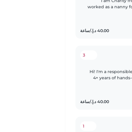
I am Charity from Kenya. I am 
worked as a nanny for
3
Hi! I'm a responsibl
4+ years of hands
children of different ages. I come from a lar
1