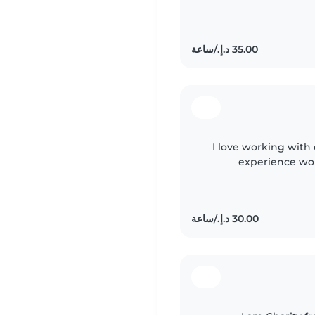
cleaning, ironing a
I love working with 
experience wor
school setting. I ca