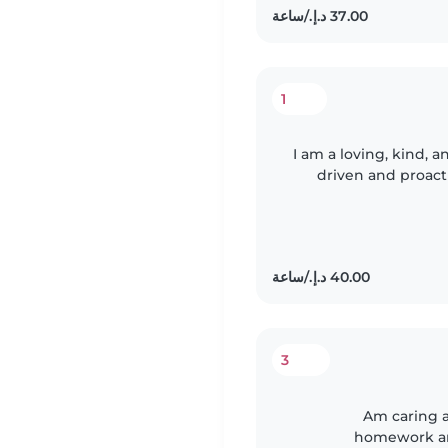
1
I am a loving, kind, a
driven and proacti
demeanor, especially
3
Am caring an
homework and