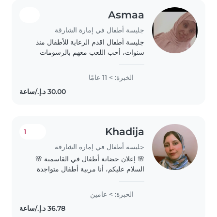
Asmaa
جليسة أطفال في إمارة الشارقة
جليسة أطفال اقدم الرعاية للأطفال منذ
سنوات، أحب اللعب معهم بالرسومات
والقراءة وتشجيعهم على التعلم من خلال
الألعاب التعليمية. قوتي تكمن في هدوئي.
الخبرة: > 11 عامًا
من دواعي سعادتي تحضير الوجبات
البسيطة..
Khadija
1
جليسة أطفال في إمارة الشارقة
🌸 إعلان حضانة أطفال في القاسمية 🌸
السلام عليكم، أنا مربية أطفال متواجدة
في القاسمية – الشارقة، أوفر رعاية
للأطفال من جميع الأعمار في بيئة آمنة
الخبرة: > عامين
وهادئة، مع الاهتمام بالنظافة، التغذية،..