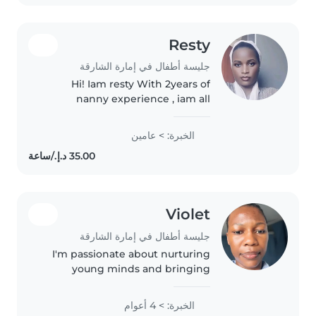
Resty
جليسة أطفال في إمارة الشارقة
Hi! Iam resty With 2years of
nanny experience , iam all
making kids feels happy ,safe
and having fun , I keep things on
الخبرة: > عامين
truck with rountines and always
have cool activities up my
sleeve..
Violet
جليسة أطفال في إمارة الشارقة
I'm passionate about nurturing
young minds and bringing
warmth to families through
loving care. With experience in
الخبرة: > 4 أعوام
early education, I specialise in