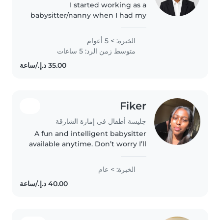
I started working as a
babysitter/nanny when I had my
own child back in Nigeria.
Through that experience, I
الخبرة: > 5 أعوام
learned how to care for children
متوسط زمن الرد: 5 ساعات
with love, patience, attention,
and affection...
Fiker
جليسة أطفال في إمارة الشارقة
A fun and intelligent babysitter
available anytime. Don’t worry I’ll
take care of your baby’s as if they
were mine. I can assist with
الخبرة: > عام
homework’s and help with the
house chores. You..