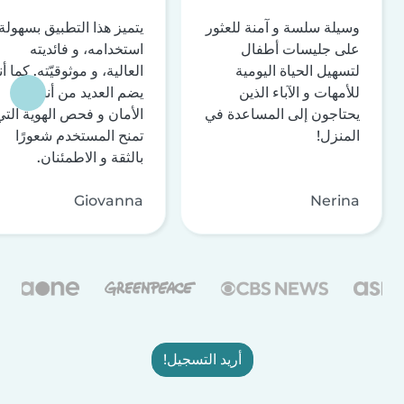
وسيلة سلسة و آمنة للعثور
يتميز هذا التطبيق بسهولة
على جليسات أطفال
استخدامه، و فائديته
لتسهيل الحياة اليومية
العالية، و موثوقيّته. كما أن
للأمهات و الآباء الذين
يضم العديد من أنظمة
يحتاجون إلى المساعدة في
الأمان و فحص الهوية التي
المنزل!
تمنح المستخدم شعورًا
بالثقة و الاطمئنان.
Giovanna
Nerina
أريد التسجيل!