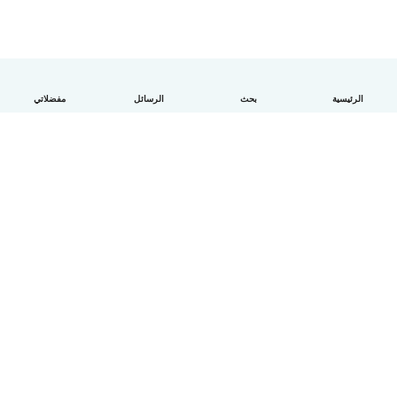
الرئيسية
بحث
الرسائل
مفضلاتي
العربية
آلية العمل
مساعدة
الشروط و الخصوصية
الأسعار
تفاصيل الشركة
Babysits للشركات
معايير المجتمع
© Babysits B.V.