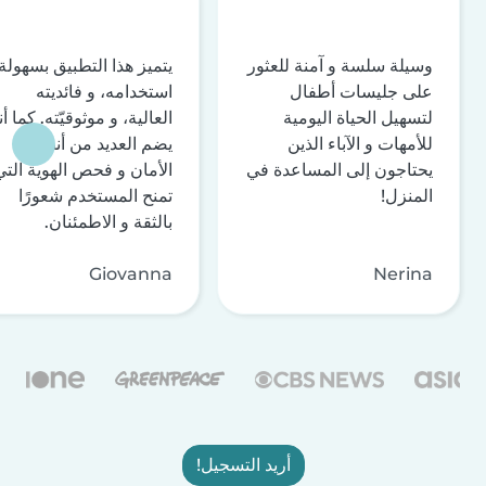
وسيلة سلسة و آمنة للعثور
يتميز هذا التطبيق بسهولة
على جليسات أطفال
استخدامه، و فائديته
لتسهيل الحياة اليومية
العالية، و موثوقيّته. كما أن
للأمهات و الآباء الذين
يضم العديد من أنظمة
يحتاجون إلى المساعدة في
الأمان و فحص الهوية التي
المنزل!
تمنح المستخدم شعورًا
بالثقة و الاطمئنان.
Giovanna
Nerina
أريد التسجيل!