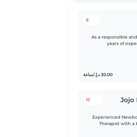
6
As a responsible and
years of expe
exceptional care
Jojo
17
Experienced Newbor
Therapist with a 
loving, professional