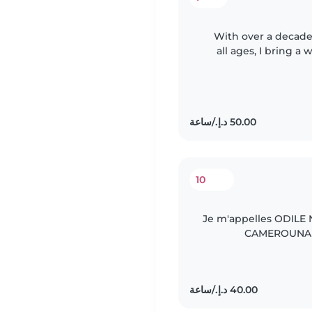
With over a decade 
all ages, I bring 
every family I work w
10
Je m'appelles ODILE 
CAMEROUNAISE
naturellement aimant