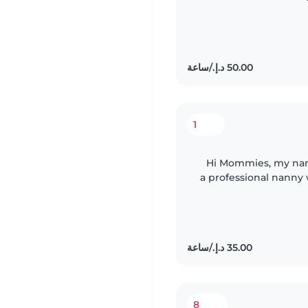
1
Hi Mommies, my name is toyin, I am 37 years of age, I am
a professional nanny 
my certificate i
8