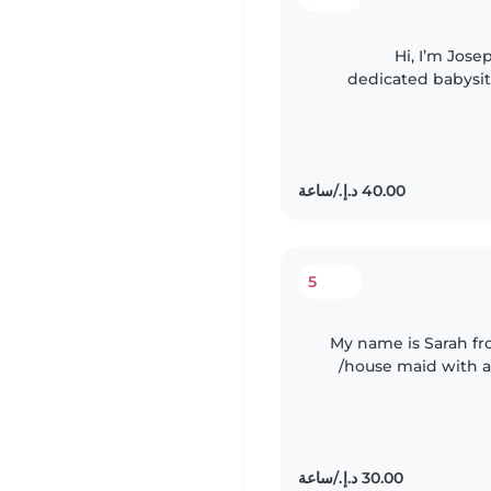
Hi, I’m Jose
dedicated babysitt
energetic, hardworkin
5
My name is Sarah fr
/house maid with a 
big experience in k