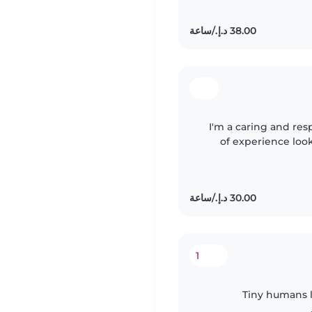
I'm a caring and res
of experience look
children. I have 
1
Tiny humans l