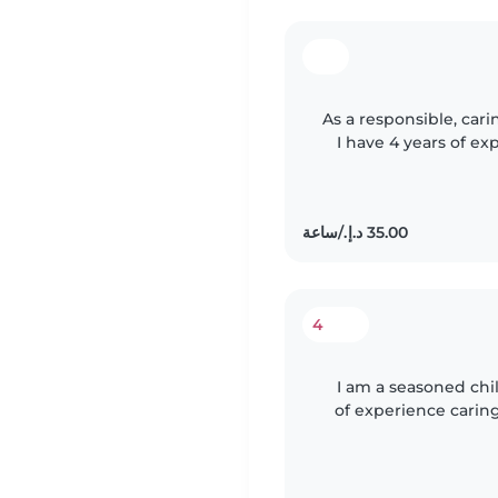
As a responsible, cari
I have 4 years of ex
ages - from babi
4
I am a seasoned chi
of experience caring
to school-aged kids. I