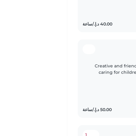
Creative and frien
caring for childr
Fluent in Engli
1