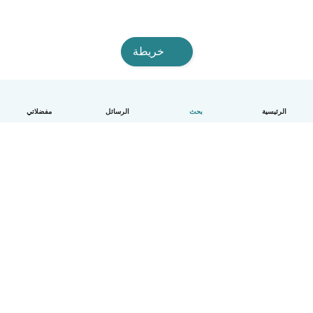
خريطة
الرئيسية
بحث
الرسائل
مفضلاتي
العربية
آلية العمل
مساعدة
الشروط و الخصوصية
الأسعار
تفاصيل الشركة
Babysits للشركات
معايير المجتمع