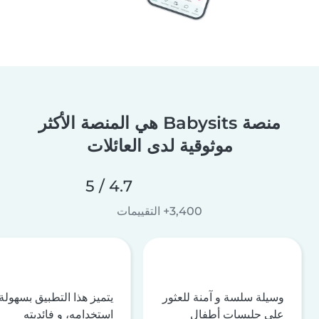
منصة Babysits هي المنصة الأكثر
موثوقية لدى العائلات
4.7 / 5
3,400+ التقييمات
وسيلة سلسة و آمنة للعثور
يتميز هذا التطبيق بسهولة
على جليسات أطفال
استخدامه، و فائديته