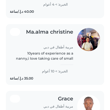
jeune femme qui est
الخبرة: > 4 أعوام
naturellement aimante,
souriante patiente, douce et
avec un sens de responsabilités..
Ma.alma christine
مربية أطفال في دبي
10years of experience as a
nanny,i love taking care of small
baby,i love to play with the
toddlers and do some
الخبرة: > 10 أعوام
educational activities.
Grace
مربية أطفال في دبي