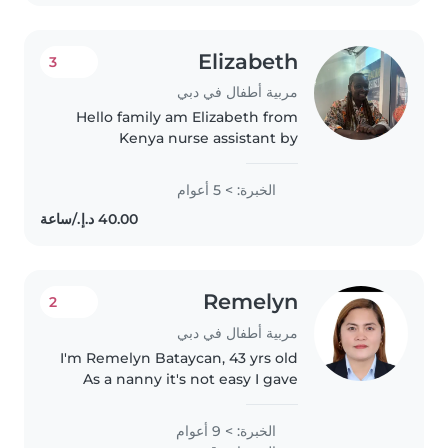
Comfortable..
Elizabeth
3
مربية أطفال في دبي
Hello family am Elizabeth from
Kenya nurse assistant by
profession.am honest ,kind,
caring and easy go person ldo
الخبرة: > 5 أعوام
deliver my services as oddered
and that's my weakness
choosing me..
Remelyn
2
مربية أطفال في دبي
I'm Remelyn Bataycan, 43 yrs old
As a nanny it's not easy I gave
my very best, my patience and
I'm a God-fearing person, I have
الخبرة: > 9 أعوام
experienced newborn, toddler, I