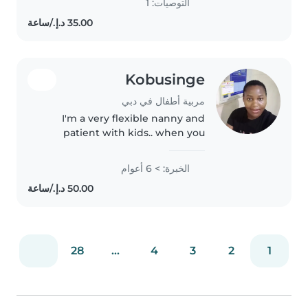
التوصيات: 1
can do also cleaning..
Kobusinge
مربية أطفال في دبي
I'm a very flexible nanny and
patient with kids.. when you
leave me with kids I treat well
like My own.. entertainment
الخبرة: > 6 أعوام
always.. teaching them morals
and stories
28
...
4
3
2
1