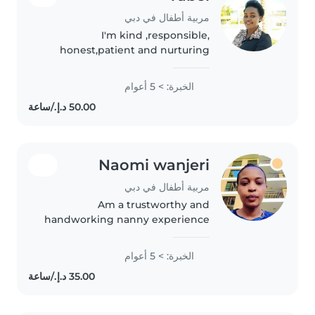
مربية أطفال في دبي
I'm kind ,responsible,
honest,patient and nurturing
caregiver .I enjoy encouraging
imagination ,building routines
الخبرة: > 5 أعوام
that help kids thrive .I'm an
experienced providing
dependable structure..
Naomi wanjeri
مربية أطفال في دبي
Am a trustworthy and
handworking nanny experience
for more than 5 years have
worked in Saudi Qatar and
الخبرة: > 5 أعوام
recently here in UAE I love kids I
took care of them as mine I also
do cleaning..