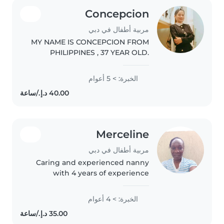
Concepcion
مربية أطفال في دبي
MY NAME IS CONCEPCION FROM
PHILIPPINES , 37 YEAR OLD.
MARRIED. CURRENTLY WORKING
IN DUBAI. LOOKING A JOB. I
الخبرة: > 5 أعوام
HAVE EXPERIENCE FOR.5 YEARS ,
HOUSECHOLD CHORES LIKE
CLEANING , BASIC COOKING..
Merceline
مربية أطفال في دبي
Caring and experienced nanny
with 4 years of experience
looking after babies to school-
age children. First aid certified
الخبرة: > 4 أعوام
and skilled in drawing, crafts,
reading, and games.