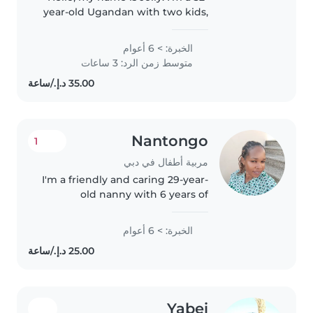
year-old Ugandan with two kids,
a girl and a boy. I have a high
school education. I am a
الخبرة: > 6 أعوام
professional nanny, maid, pet
متوسط زمن الرد: 3 ساعات
care provider, and housekeeper...
Nantongo
1
مربية أطفال في دبي
I'm a friendly and caring 29-year-
old nanny with 6 years of
experience caring for children of
all ages, from toddlers to
الخبرة: > 6 أعوام
teenagers. I'm patient and
skilled at engaging kids
through..
Yabei