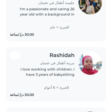
جليسة أطفال في عجمان
I'm a passionate and caring 26
year old with a background in
teaching, eager to support
children's growth. I specialize in
الخبرة: < عام
working with preschoolers and
gradeschoolers, including those..
Rashidah
مربية أطفال في عجمان
I love working with children. I
have 3 years of babysitting
experience, primarily with
babies and toddlers. I also have
الخبرة: > 6 أعوام
experience with children with
special needs, particularly,
epilepsy...