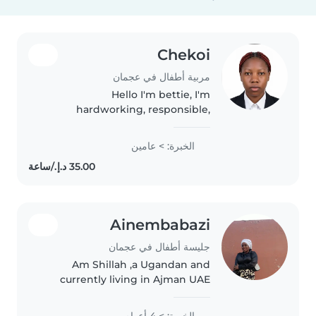
Chekoi
مربية أطفال في عجمان
Hello I'm bettie, I'm
hardworking, responsible,
realible, calm and friendly I value
respect , good at time
الخبرة: > عامين
management and I have a very
good communication skills. I do
my best in everything..
Ainembabazi
جليسة أطفال في عجمان
Am Shillah ,a Ugandan and
currently living in Ajman UAE
with own visa . Am looking for a
babysitting job with four years of
الخبرة: > 4 أعوام