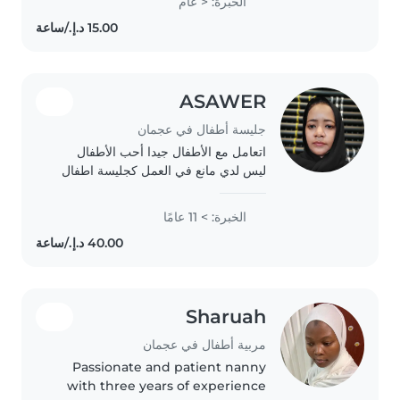
الخبرة: < عام
preschoolers up through teens
and handling tasks from
homework help to..
ASAWER
جليسة أطفال في عجمان
اتعامل مع الأطفال جيدا أحب الأطفال
ليس لدي مانع في العمل كجليسة اطفال
سوف اعطيهم كل اهتمامي و وقتي انا
هادئة في التعامل سوف أكون متوفرة
الخبرة: > 11 عامًا
للعمل بالصبح والمساء سوف اقوم
بالقراءة والكتابة..
Sharuah
مربية أطفال في عجمان
Passionate and patient nanny
with three years of experience