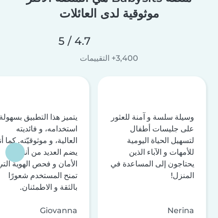
موثوقية لدى العائلات
4.7 / 5
3,400+ التقييمات
وسيلة سلسة و آمنة للعثور
يتميز هذا التطبيق بسهولة
على جليسات أطفال
استخدامه، و فائديته
لتسهيل الحياة اليومية
العالية، و موثوقيّته. كما أن
للأمهات و الآباء الذين
يضم العديد من أنظمة
يحتاجون إلى المساعدة في
الأمان و فحص الهوية التي
المنزل!
تمنح المستخدم شعورًا
بالثقة و الاطمئنان.
Giovanna
Nerina