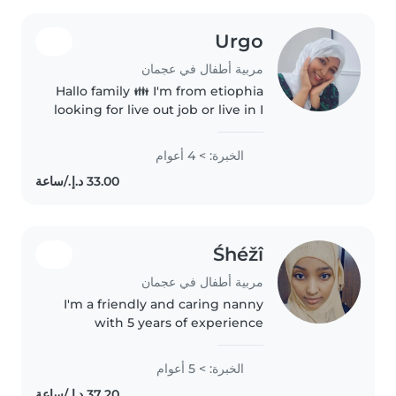
Urgo
مربية أطفال في عجمان
Hallo family 👪 I'm from etiophia
looking for live out job or live in I
have experience of over four
years in uae 🇦🇪 as nanny maid I
الخبرة: > 4 أعوام
know how to cleaning taking
care of babys laundry..
Śhéžî
مربية أطفال في عجمان
I'm a friendly and caring nanny
with 5 years of experience
working with primary school
children and teenagers. I'm
الخبرة: > 5 أعوام
comfortable with chores and