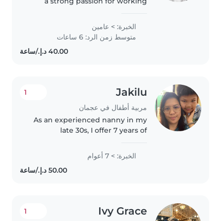
a strong passion for working
with children. I have experience
caring for kids and creating a
الخبرة: > عامين
safe, fun, and supportive
متوسط زمن الرد: 6 ساعات
environment for their growth...
Jakilu
1
مربية أطفال في عجمان
As an experienced nanny in my
late 30s, I offer 7 years of
childcare expertise bades on
beeing a mom not by study in
الخبرة: > 7 أعوام
the university . I'm skilled in
reading, language
development,..
Ivy Grace
1