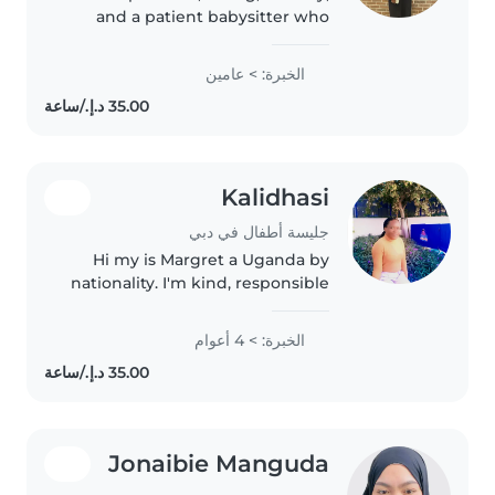
and a patient babysitter who
enjoys working with children,
helping them with meals,
الخبرة: > عامين
playtime, homework and daily
routines. I always prioritize
children's..
Kalidhasi
جليسة أطفال في دبي
Hi my is Margret a Uganda by
nationality. I'm kind, responsible
and patient babysitter I have of
4year experience in taking care
الخبرة: > 4 أعوام
of kids. I can play with them and
help them with their..
Jonaibie Manguda