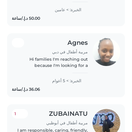
of experience working with
toddlers, preschoolers, and
الخبرة: > عامين
gradeschoolers. I have
experience with children with
special needs,..
Agnes
مربية أطفال في دبي
Hi families I'm reaching out
because I'm looking for a
nanny/maid position. I have over
5 years of experience caring for
الخبرة: > 5 أعوام
children and managing
household tasks. I'm a
responsible,..
ZUBAINATU
1
مربية أطفال في أبوظبي
I am responsible, caring, friendly,