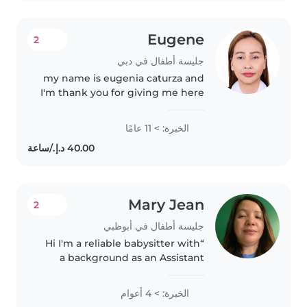
Eugene
2
جليسة أطفال في دبي
my name is eugenia caturza and
I'm thank you for giving me here
this opportunity in this app.i
have the skill and qualities to
الخبرة: > 11 عامًا
mater the job description and to
perform high in the..
Mary Jean
2
جليسة أطفال في أبوظبي
“Hi I'm a reliable babysitter with
a background as an Assistant
Preschool Teacher. I'm patient,
energetic, and love creating a
الخبرة: > 4 أعوام
safe, fun environment where