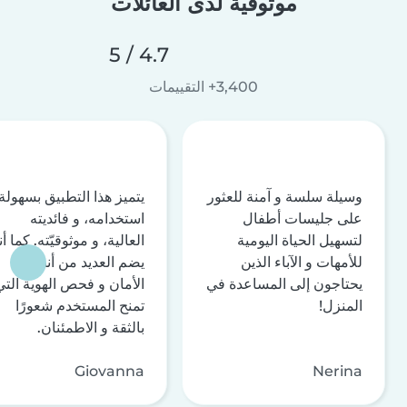
موثوقية لدى العائلات
4.7 / 5
3,400+ التقييمات
وسيلة سلسة و آمنة للعثور
يتميز هذا التطبيق بسهولة
على جليسات أطفال
استخدامه، و فائديته
لتسهيل الحياة اليومية
العالية، و موثوقيّته. كما أن
للأمهات و الآباء الذين
يضم العديد من أنظمة
يحتاجون إلى المساعدة في
الأمان و فحص الهوية التي
المنزل!
تمنح المستخدم شعورًا
بالثقة و الاطمئنان.
Giovanna
Nerina