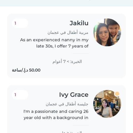
Jakilu
1
مربية أطفال في عجمان
As an experienced nanny in my
late 30s, I offer 7 years of
childcare expertise bades on
beeing a mom not by study in
الخبرة: > 7 أعوام
the university . I'm skilled in
reading, language
development,..
Ivy Grace
1
جليسة أطفال في عجمان
I'm a passionate and caring 26
year old with a background in
teaching, eager to support
children's growth. I specialize in
الخبرة: < عام