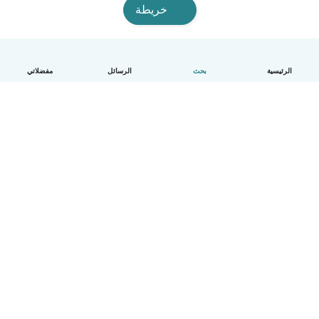
خريطة
الرئيسية
بحث
الرسائل
مفضلاتي
العربية
آلية العمل
مساعدة
الشروط و الخصوصية
الأسعار
تفاصيل الشركة
Babysits للشركات
معايير المجتمع
© Babysits B.V.