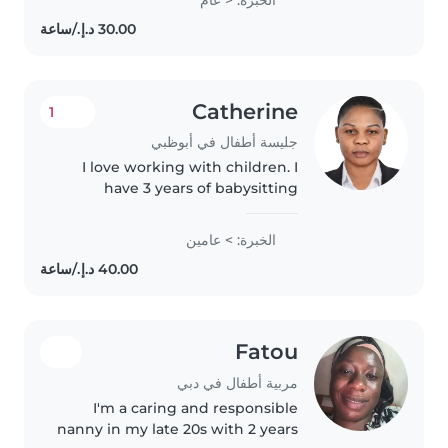
working with preschoolers and
gradeschoolers, including those..
Catherine
1
جليسة أطفال في أبوظبي
I love working with children. I
have 3 years of babysitting
experience, primarily with
babies and toddlers. I also have
الخبرة: > عامين
experience with children with
special needs, particularly,
epilepsy...
Fatou
مربية أطفال في دبي
I'm a caring and responsible
nanny in my late 20s with 2 years