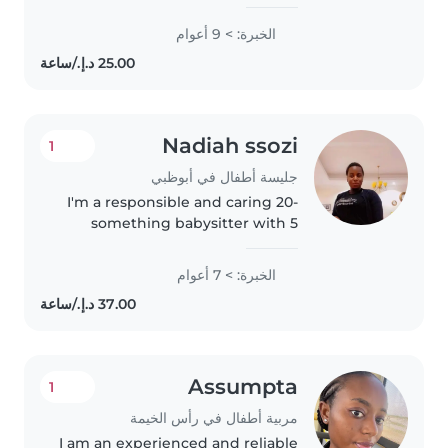
skills and knowledge needed to
provide safe and attentive
الخبرة: > 9 أعوام
childcare as a babysitter. I have
9yeaes of experience as a
babysitter..
Nadiah ssozi
1
جليسة أطفال في أبوظبي
I'm a responsible and caring 20-
something babysitter with 5
years of experience caring for
babies. I'm fluent in both English
الخبرة: > 7 أعوام
and Arabic and can help with
homework, cooking, and
chores...
Assumpta
1
مربية أطفال في رأس الخيمة
I am an experienced and reliable