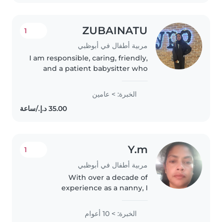
Dhabi..
ZUBAINATU
1
مربية أطفال في أبوظبي
I am responsible, caring, friendly,
and a patient babysitter who
enjoys working with children,
helping them with meals,
الخبرة: > عامين
playtime, homework and daily
routines. I always prioritize
children's..
Y.m
1
مربية أطفال في أبوظبي
With over a decade of
experience as a nanny, I
specialize in caring for babies. As
a parent myself, I bring patience,
الخبرة: > 10 أعوام
warmth, and a playful spirit to