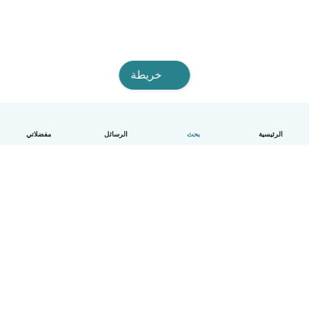
خريطة
الرئيسية
بحث
الرسائل
مفضلاتي
العربية
آلية العمل
مساعدة
الشروط و الخصوصية
الأسعار
تفاصيل الشركة
Babysits للشركات
معايير المجتمع