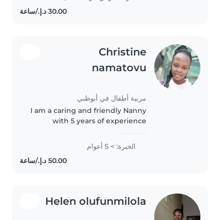
Christine
namatovu
مربية أطفال في أبوظبي
I am a caring and friendly Nanny
with 5 years of experience
working with babies and
toddlers. I have a calm and
الخبرة: > 5 أعوام
nurturing approach to childcare,
and I'm comfortable with pets
and helping..
Helen olufunmilola