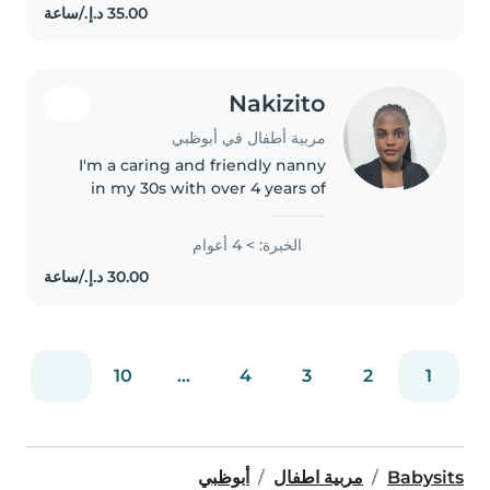
every family I work with. I'm..
Nakizito
مربية أطفال في أبوظبي
I'm a caring and friendly nanny
in my 30s with over 4 years of
experience looking after
toddlers and babies. I'm
الخبرة: > 4 أعوام
comfortable with pets and light
chores, and I love engaging
children..
10
...
4
3
2
1
Babysits
مربية اطفال
أبوظبي