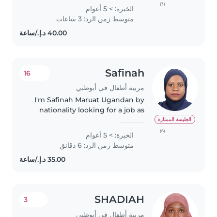
caring for children of all ages,
(3)
الخبرة: > 5 أعوام
from toddlers to school-aged
متوسط زمن الرد: 3 ساعات
kids. I'm a responsible, friendly,..
Safinah
16
مربية أطفال في أبوظبي
I'm Safinah Maruat Ugandan by
nationality looking for a job as
babysitter/nanny, I'm very good
الجليسة الممتازة
with kids and have 6 years of
(6)
الخبرة: > 5 أعوام
experience working with them. I
متوسط زمن الرد: 6 دقائق
would love to introduce..
SHADIAH
3
مربية أطفال في أبوظبي