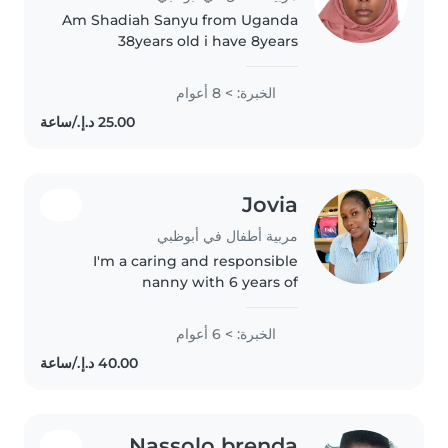
Am Shadiah Sanyu from Uganda
38years old i have 8years
experience 4years in Oman
4years in abudhabi I love kids so
الخبرة: > 8 أعوام
much and am looking forward to
take care of your kids you can
contact..
Jovia
مربية أطفال في أبوظبي
I'm a caring and responsible
nanny with 6 years of
experience, specializing in
gradeschoolers. I have a
الخبرة: > 6 أعوام
Bachelor's degree and love
engaging kids with drawing,
reading, and music. I'm..
Nassolo brenda