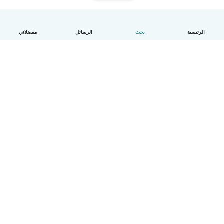
الرئيسية
بحث
الرسائل
مفضلاتي
العربية
آلية العمل
مساعدة
الشروط و الخصوصية
الأسعار
تفاصيل الشركة
Babysits للشركات
معايير المجتمع
© Babysits B.V.