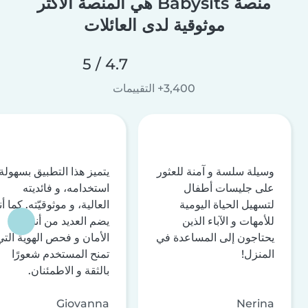
منصة Babysits هي المنصة الأكثر
موثوقية لدى العائلات
4.7 / 5
3,400+ التقييمات
وسيلة سلسة و آمنة للعثور
يتميز هذا التطبيق بسهولة
على جليسات أطفال
استخدامه، و فائديته
لتسهيل الحياة اليومية
العالية، و موثوقيّته. كما أن
للأمهات و الآباء الذين
يضم العديد من أنظمة
يحتاجون إلى المساعدة في
الأمان و فحص الهوية التي
المنزل!
تمنح المستخدم شعورًا
بالثقة و الاطمئنان.
Giovanna
Nerina