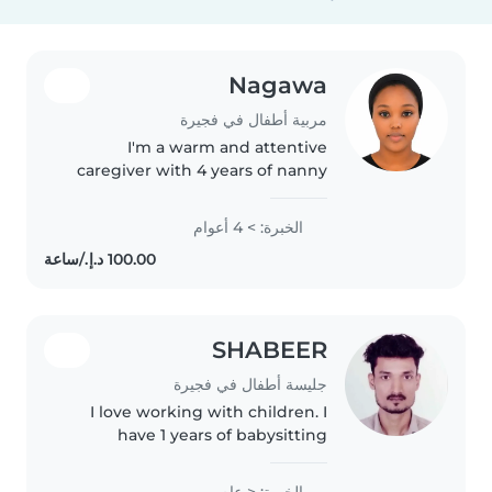
Nagawa
مربية أطفال في فجيرة
I'm a warm and attentive
caregiver with 4 years of nanny
experience, comfortable with
babies through gradeschoolers.
الخبرة: > 4 أعوام
My expertise includes creative
activities like drawing and
crafting,..
SHABEER
جليسة أطفال في فجيرة
I love working with children. I
have 1 years of babysitting
experience, primarily with
babies and toddlers. I also have
الخبرة: < عام