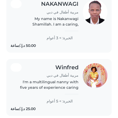
NAKANWAGI
مربية أطفال في دبي
My name is Nakanwagi
Shamillah. I am a caring,
responsible and patient nanny
who loves working with
الخبرة: > 3 أعوام
children. I enjoy playing games,
reading stories and helping the
kids learn and..
Winfred
مربية أطفال في دبي
I'm a multilingual nanny with
five years of experience caring
for children of all ages, including
those with autism, ADHD,
الخبرة: > 5 أعوام
physical limitations, visual
impairments, and sleep
disorders...