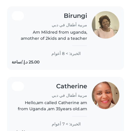
Birungi
مربية أطفال في دبي
Am Mildred from uganda,
amother of 2kids and a teacher
by proffesson.l have experience
with kids for 15 years.
الخبرة: > 8 أعوام
Catherine
مربية أطفال في دبي
Hello,am called Catherine am
from Uganda ,am 35years old.am
looking for a job as annany,l have
experience for 5years in UAE and
الخبرة: > 7 أعوام
two years in jordan.l can change