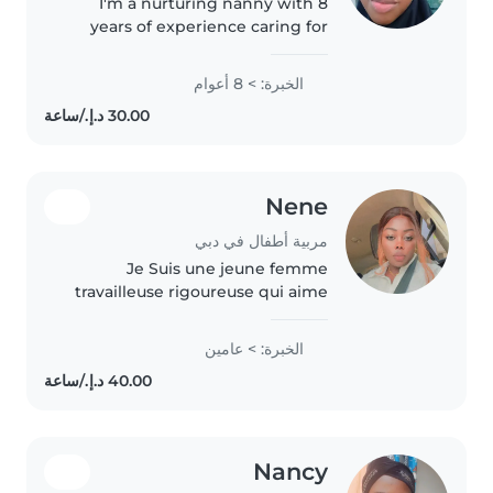
I'm a nurturing nanny with 8
years of experience caring for
babies and toddlers. I have a
certificate in secondary
الخبرة: > 8 أعوام
education and love engaging
little ones with reading and
language..
Nene
مربية أطفال في دبي
Je Suis une jeune femme
travailleuse rigoureuse qui aime
les enfants tolérante et calme je
parle très bien le. français pour
الخبرة: > عامين
l'anglais juste un peut je vie à
Dubaï je suis de nationalité..
Nancy