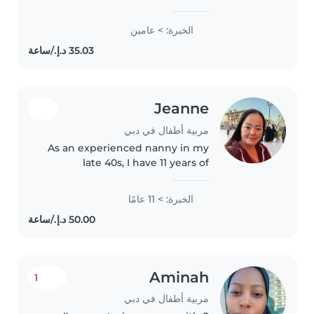
experience of 2years working in
the UAE for a local family with
الخبرة: > عامين
kids from the age of 13 to 1 year
old. I've been babysitting..
Jeanne
مربية أطفال في دبي
As an experienced nanny in my
late 40s, I have 11 years of
childcare experience working
with children of all ages - from
الخبرة: > 11 عامًا
babies to teenagers. I'm a
responsible, creative, and
enthusiastic..
Aminah
1
مربية أطفال في دبي