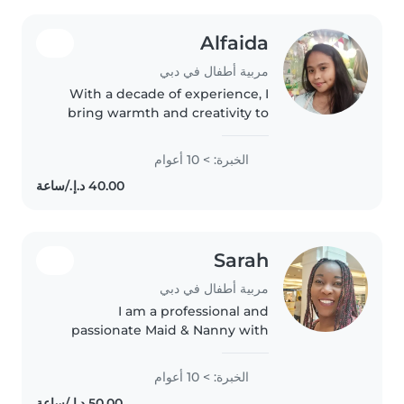
Alfaida
مربية أطفال في دبي
With a decade of experience, I
bring warmth and creativity to
nanny care in your home. Fluent
in Arabic and English, I create
الخبرة: > 10 أعوام
fun learning moments through
reading, crafts, music, and..
Sarah
مربية أطفال في دبي
I am a professional and
passionate Maid & Nanny with
strong experience in childcare,
cleaning, and household for part
الخبرة: > 10 أعوام
time job ,I am skilled in caring