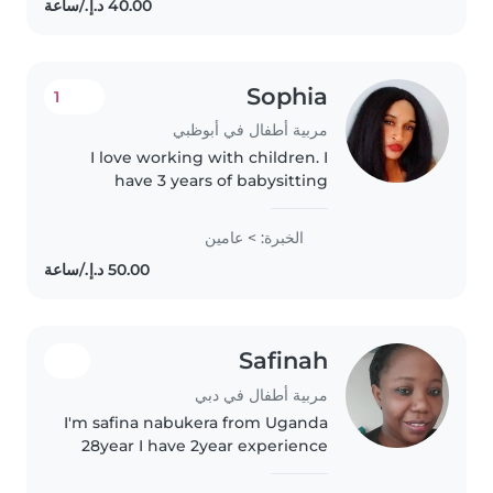
diapers,l can play..
Sophia
1
مربية أطفال في أبوظبي
I love working with children. I
have 3 years of babysitting
experience, primarily with
babies and toddlers. I also have
الخبرة: > عامين
experience with children with
special needs, particularly,
epilepsy...
Safinah
مربية أطفال في دبي
I'm safina nabukera from Uganda
28year I have 2year experience
in dubai as nanny and maid i can
cleaning playing with kids