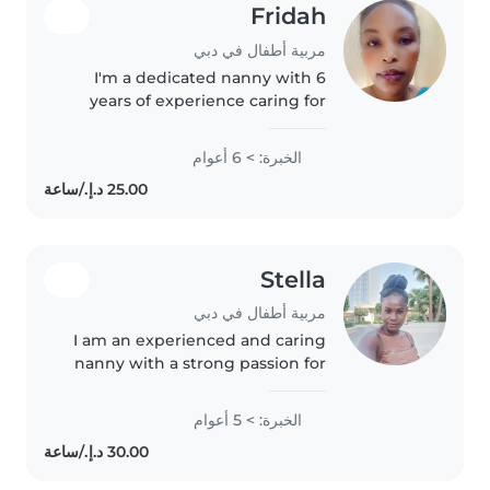
Fridah
مربية أطفال في دبي
I'm a dedicated nanny with 6
years of experience caring for
school-aged children. I'm
friendly, caring, and patient, with
الخبرة: > 6 أعوام
a knack for engaging kids
through reading and other
creative..
Stella
مربية أطفال في دبي
I am an experienced and caring
nanny with a strong passion for
childcare. I have worked with
children of different ages and
الخبرة: > 5 أعوام
can handle daily routines like
feeding, bathing, and playtime...