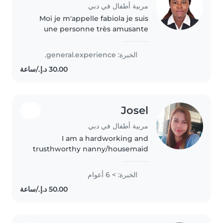
مربية أطفال في دبي
Moi je m'appelle fabiola je suis
une personne très amusante
j'adore jouer avec des enfants,
prendre soin d'eux c'est ma suis
الخبرة: general.experience.
très travailleuse, humble,
honnête.
Josel
مربية أطفال في دبي
I am a hardworking and
trusthworthy nanny/housemaid
with experience
inhousehold,cleaning,
الخبرة: > 6 أعوام
childcare,and daily home
organization. I am patient and
responsible and attentive. To
the..