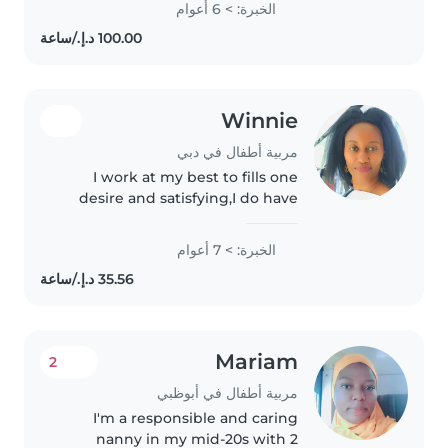
الخبرة: > 6 أعوام
comfortable assisting with
homework and enjoy playing
games..
Winnie
مربية أطفال في دبي
I work at my best to fills one
desire and satisfying,I do have
experience for 7yrs in Dubai,as
nanny ,maid, caregiver and pet
الخبرة: > 7 أعوام
sitter and cleaning too.and
running home in my
Mariam
2
مربية أطفال في أبوظبي
I'm a responsible and caring
nanny in my mid-20s with 2