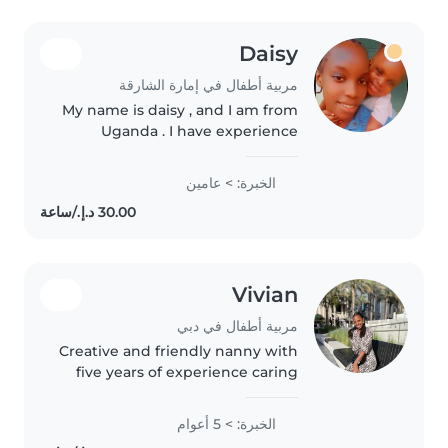
Daisy
مربية أطفال في إمارة الشارقة
My name is daisy , and I am from
Uganda . I have experience
caring for children of different
ages, and I am patient,
الخبرة: > عامين
responsible, and trustworthy. I
enjoy creating a safe, loving,..
Vivian
مربية أطفال في دبي
Creative and friendly nanny with
five years of experience caring
for babies and toddlers. Fluent in
English, itching to engage little
الخبرة: > 5 أعوام
ones with drawing, music,