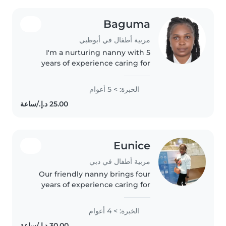
Baguma
مربية أطفال في أبوظبي
I'm a nurturing nanny with 5
years of experience caring for
babies through teens. Skilled in
creative activities like drawing,
الخبرة: > 5 أعوام
music, and games, I also handle
cooking, light chores,..
Eunice
مربية أطفال في دبي
Our friendly nanny brings four
years of experience caring for
children from babies to
elementary age. I enjoy reading,
الخبرة: > 4 أعوام
crafting, and fun learning games