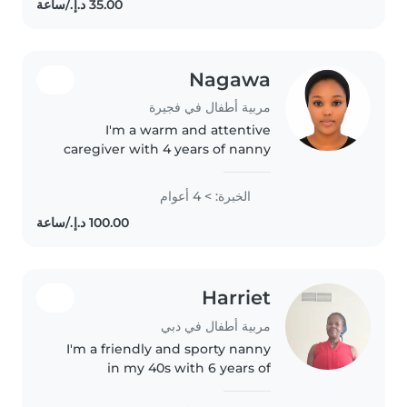
games, and storytelling...
Nagawa
مربية أطفال في فجيرة
I'm a warm and attentive
caregiver with 4 years of nanny
experience, comfortable with
babies through gradeschoolers.
الخبرة: > 4 أعوام
My expertise includes creative
activities like drawing and
crafting,..
Harriet
مربية أطفال في دبي
I'm a friendly and sporty nanny
in my 40s with 6 years of
experience caring for babies,
including those with asthma. I'm