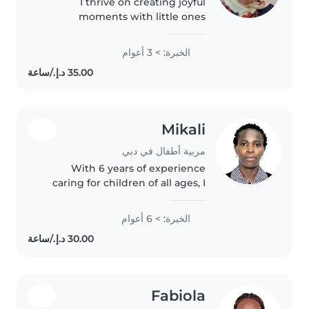
I thrive on creating joyful
moments with little ones
through music and games. With
three years of nurturing
الخبرة: > 3 أعوام
preschoolers and experience
supporting sensitive sleepers, I
make safety..
Mikali
مربية أطفال في دبي
With 6 years of experience
caring for children of all ages, I
bring a nurturing and creative
approach to nannying. I'm
الخبرة: > 6 أعوام
comfortable with pets, helping
with homework, and light
chores...
Fabiola