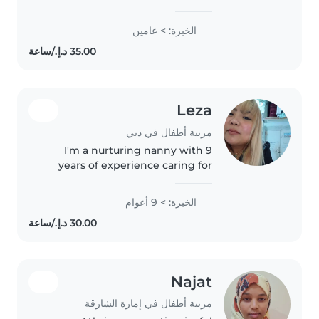
years of experience looking after
toddlers, babies, preschoolers,
الخبرة: > عامين
and school-aged children. I enjoy
engaging kids with drawing,..
Leza
مربية أطفال في دبي
I'm a nurturing nanny with 9
years of experience caring for
babies, toddlers, and
preschoolers. Skilled in drawing,
الخبرة: > 9 أعوام
reading, and playful learning, I
enjoy creating engaging
activities..
Najat
مربية أطفال في إمارة الشارقة