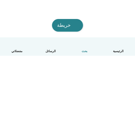
خريطة
الرئيسية
بحث
الرسائل
مفضلاتي
العربية
آلية العمل
مساعدة
الشروط و الخصوصية
الأسعار
تفاصيل الشركة
Babysits للشركات
معايير المجتمع