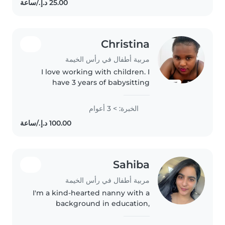
and attentive with children..
Christina
مربية أطفال في رأس الخيمة
I love working with children. I
have 3 years of babysitting
experience, primarily with
babies and toddlers. I also have
الخبرة: > 3 أعوام
experience with children with
special needs, particularly,
epilepsy...
Sahiba
مربية أطفال في رأس الخيمة
I'm a kind-hearted nanny with a
background in education,
passionate about nurturing
young minds through creative