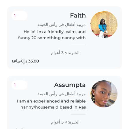
Faith
1
مربية أطفال في رأس الخيمة
Hello! I'm a friendly, calm, and
funny 20-something nanny with
3 years of experience caring for
preschoolers, toddlers, and
الخبرة: > 3 أعوام
gradeschoolers. I love engaging
kids with drawing, reading,..
Assumpta
1
مربية أطفال في رأس الخيمة
I am an experienced and reliable
nanny/housemaid based in Ras
Al Khaimah with over 5 years of
childcare and housekeeping
الخبرة: > 5 أعوام
experience. I am patient, caring,