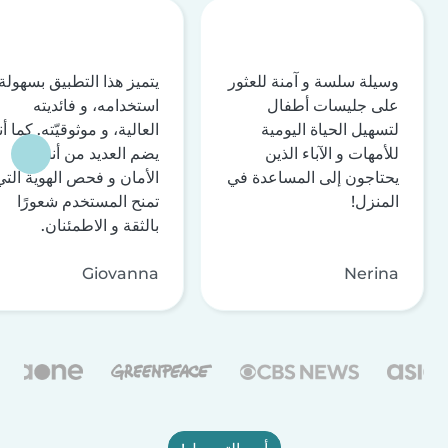
وسيلة سلسة و آمنة للعثور
يتميز هذا التطبيق بسهولة
على جليسات أطفال
استخدامه، و فائديته
لتسهيل الحياة اليومية
العالية، و موثوقيّته. كما أن
للأمهات و الآباء الذين
يضم العديد من أنظمة
يحتاجون إلى المساعدة في
الأمان و فحص الهوية التي
المنزل!
تمنح المستخدم شعورًا
بالثقة و الاطمئنان.
Giovanna
Nerina