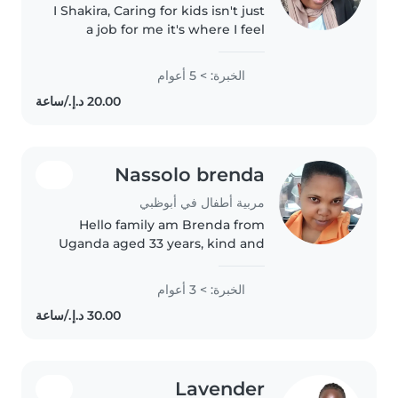
I Shakira, Caring for kids isn't just
a job for me it's where I feel
most at home. I'm the nanny
who remembers their favorite
الخبرة: > 5 أعوام
bedtime story, helps with
homework without the tears,..
Nassolo brenda
مربية أطفال في أبوظبي
Hello family am Brenda from
Uganda aged 33 years, kind and
patient nanny am friendly with
kids. Am a hardworking lady
الخبرة: > 3 أعوام
with experience of 3 years in
UAE and 2 years in Oman, I can
cook,..
Lavender