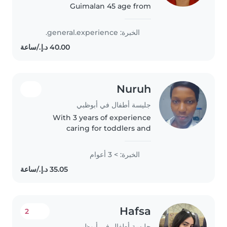
Guimalan 45 age from
Philippines living in Al rigga
diera Moraqqabat have 10 years
الخبرة: general.experience.
expeince in house maid //nanny
/baby sitter /chef cook / pet
sitter /cleaner..
Nuruh
جليسة أطفال في أبوظبي
With 3 years of experience
caring for toddlers and
preschoolers, I bring a nurturing
and responsible approach to
الخبرة: > 3 أعوام
childcare. As a parent myself, I
understand the importance of
creating..
Hafsa
2
جليسة أطفال في أبوظبي