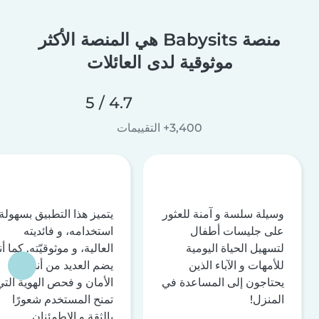
منصة Babysits هي المنصة الأكثر
موثوقية لدى العائلات
4.7 / 5
3,400+ التقييمات
وسيلة سلسة و آمنة للعثور
يتميز هذا التطبيق بسهولة
على جليسات أطفال
استخدامه، و فائديته
لتسهيل الحياة اليومية
العالية، و موثوقيّته. كما أن
للأمهات و الآباء الذين
يضم العديد من أنظمة
يحتاجون إلى المساعدة في
الأمان و فحص الهوية التي
المنزل!
تمنح المستخدم شعورًا
بالثقة و الاطمئنان.