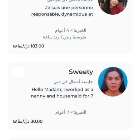
Je suis une personne
responsable, dynamique et
organisée, passionnée par
l'éducation et le bien-être des
الخبرة: > 4 أعوام
enfants. Très attentive aux
متوسط زمن الرد: ساعة
détails, je sais créer un
environnement à la fois..
Sweety
جليسة أطفال في دبي
Hello Madam, I worked as a
nanny and housemaid for 7
years, providing full-time care for
a family with 5 children
الخبرة: > 7 أعوام
including yhe newborn twins
and children. Manage childcare
responsibilities..