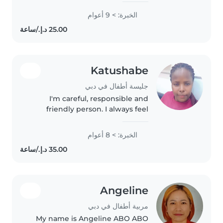
teenagers 2 boys teenagers.,I'm
الخبرة: > 9 أعوام
a divorced . I have 9 yrs
experience in Abu Dhabi as..
Katushabe
جليسة أطفال في دبي
I'm careful, responsible and
friendly person. I always feel
comfortable around kids,I'm a
mother too. I experienced
الخبرة: > 8 أعوام
motherhood and later I went to
Saudi Arabia in 2019 and joined
an..
Angeline
مربية أطفال في دبي
My name is Angeline ABO ABO