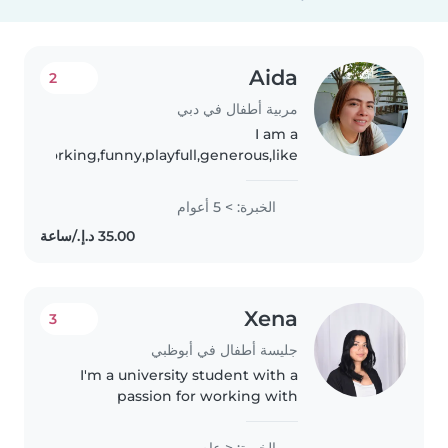
Aida
2
مربية أطفال في دبي
I am a
t,hardworking,funny,playfull,generous,like
to talk,calm,down to
earth,responsible,like
الخبرة: > 5 أعوام
nature,funny,like
singing,dancing,reading,i like..
Xena
3
جليسة أطفال في أبوظبي
I'm a university student with a
passion for working with
children of all ages. I'm friendly,
caring, and patient, and I love
الخبرة: < عام