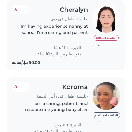
Cheralyn
8
جليسة أطفال في دبي
Im having experience nanny at
school I'm a caring and patient
childcare provider with over a
الجليسة الممتازة
decade of experience looking
(2)
الخبرة: > 11 عامًا
after children of all ages, from
متوسط زمن الرد: 10 ساعات
babies to preschoolers. I've..
Koroma
8
جليسة أطفال في رأس الخيمة
I am a caring, patient, and
responsible young babysitter
with 2 years of experience
المفضلة لدى الأسر
working with babies. While I
(1)
الخبرة: > عامين
don't have a first aid certification,
متوسط زمن الرد: 58 دقيقة