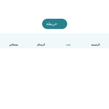
خريطة
الرئيسية
بحث
الرسائل
مفضلاتي
العربية
آلية العمل
مساعدة
الشروط و الخصوصية
الأسعار
تفاصيل الشركة
Babysits للشركات
معايير المجتمع