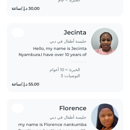
engaging with kids through ,
reading, and games. I'm
comfortable..
Jecinta
جليسة أطفال في دبي
Hello, my name is Jecinta
Nyambura.I have over 10 years of
experience caring for infants
and newborns. I am patient,
الخبرة: > 10 أعوام
calm, and very attentive to
التوصيات: 3
babies needs and routines. I am
experienced..
Florence
جليسة أطفال في دبي
my name is Florence nankumba