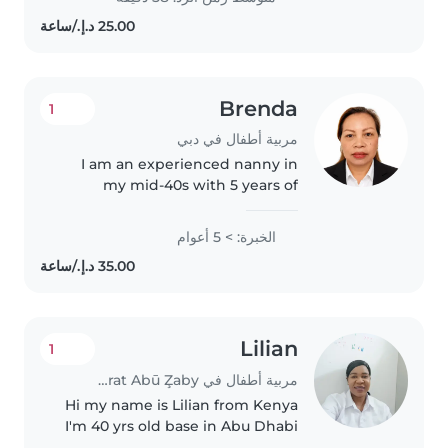
I am comfortable caring for
children..
Brenda
1
مربية أطفال في دبي
I am an experienced nanny in
my mid-40s with 5 years of
childcare experience. I have
cared for children of all ages,
الخبرة: > 5 أعوام
from babies to grade-schoolers. I
am a patient, friendly, and
responsible..
Lilian
1
مربية أطفال في Jazīrat Abū Z̧aby
Hi my name is Lilian from Kenya
I'm 40 yrs old base in Abu Dhabi
mother of 4 teenagers 2 girls