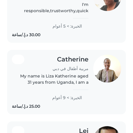
I'm
responsible,trustworthy,quick
learner and a good
communicator. with this skills
الخبرة: > 5 أعوام
and more than 5 years of
dedicated experience as a
nanny,I believe I'm a perfect
match in providing..
Catherine
مربية أطفال في دبي
My name is Liza Katherine aged
31 years from Uganda, I am a
certified caregiver specialized in
childcare and taking care of
الخبرة: > 9 أعوام
people with special needs. I have
7 years of experience..
Lei