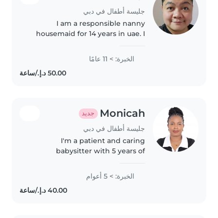
جليسة أطفال في دبي
I am a responsible nanny
housemaid for 14 years in uae. I
took care of a baby since birth
till 6 years of age. I love kids and i
الخبرة: > 11 عامًا
love playing with them making
creative and learning..
Monicah
جديد
جليسة أطفال في دبي
I'm a patient and caring
babysitter with 5 years of
experience, comfortable with
toddlers through teenagers. I
الخبرة: > 5 أعوام
adapt activities like reading and
crafts to keep kids engaged and
happy...