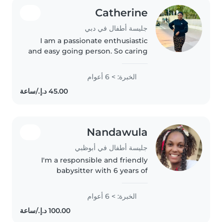
Catherine
جليسة أطفال في دبي
I am a passionate enthusiastic
and easy going person. So caring
and friendly to kids of àll ages. I
love helping them in creative
الخبرة: > 6 أعوام
activities, doing their homework,
accompanying them..
Nandawula
جليسة أطفال في أبوظبي
I'm a responsible and friendly
babysitter with 6 years of
experience caring for babies,
toddlers, and preschoolers. I'm
الخبرة: > 6 أعوام
first aid certified and
comfortable assisting with