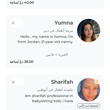
Dubai and beyond, I believe..
Yumna
2
مربية أطفال في دبي
Hello , my name is Yumna, l'm
from Jordan, 21-year-old nanny.
And I have previous experience
in dealing with children I
الخبرة: > عامين
previously worked for a family
with four children in Dubai,..
Sharifah
4
جليسة أطفال في أبوظبي
Am sharifah professional in
babysitting kids, i have
experience kids, I have
المفضلة لدى الأسر