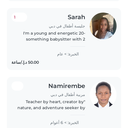
homework...
Sarah
1
جليسة أطفال في دبي
I'm a young and energetic 20-
something babysitter with 2
year of experience caring for
preschoolers and
الخبرة: > عام
gradeschoolers. I'm comfortable
with pets, cooking, and helping
with homework...
Namirembe
مربية أطفال في دبي
"Teacher by heart, creator by
nature, and adventure seeker by
choice! 🌟 From inspiring little
minds with fun activities to
الخبرة: > 6 أعوام
chasing new opportunities in