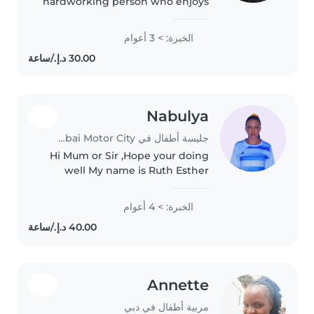
hardworking person who enjoys
helping families. I love spending
time with children by playing
الخبرة: > 3 أعوام
games, reading stories, and
keeping them engaged in..
Nabulya
جليسة أطفال في Dubai Motor City
Hi Mum or Sir ,Hope your doing
well My name is Ruth Esther
from Uganda but living in Dubai
Im looking for a job has a baby
الخبرة: > 4 أعوام
sister ,I hav experience of 4 years
in UAE ,I can take care..
Annette
مربية أطفال في دبي