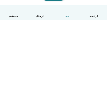
الرئيسية
بحث
الرسائل
مفضلاتي
العربية
آلية العمل
مساعدة
الشروط و الخصوصية
الأسعار
تفاصيل الشركة
Babysits للشركات
معايير المجتمع
© Babysits B.V.