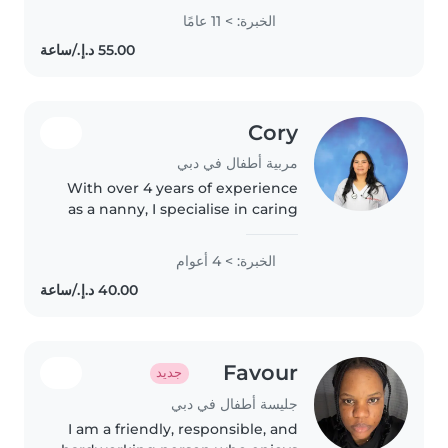
spending time with children. I
الخبرة: > 11 عامًا
have experience taking care of
kids by helping them with daily
routines,..
Cory
مربية أطفال في دبي
With over 4 years of experience
as a nanny, I specialise in caring
for babies and toddlers. I'm
patient, caring, and creative,
الخبرة: > 4 أعوام
with a particular focus on
supporting children with
autism...
Favour
جديد
جليسة أطفال في دبي
I am a friendly, responsible, and