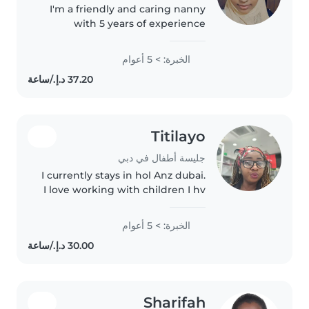
I'm a friendly and caring nanny
with 5 years of experience
working with primary school
children and teenagers. I'm
الخبرة: > 5 أعوام
comfortable with chores and
have experience managing food
allergies...
Titilayo
جليسة أطفال في دبي
I currently stays in hol Anz dubai.
I love working with children I hv
5 years experience hv been
assisting taking care of babies
الخبرة: > 5 أعوام
and toddlers while working has
a bus Supervisor.
Sharifah