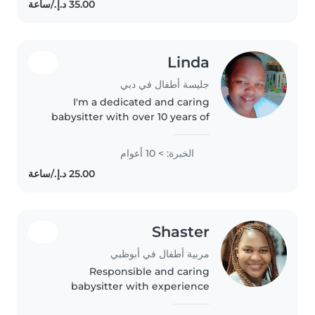
Linda
جليسة أطفال في دبي
I'm a dedicated and caring
babysitter with over 10 years of
experience. I speak Arabic
fluently and have a first aid
الخبرة: > 10 أعوام
certification. I'm comfortable
with children of all ages, from..
Shaster
مربية أطفال في أبوظبي
Responsible and caring
babysitter with experience
caring for children of all ages.