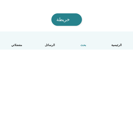
خريطة
الرئيسية
بحث
الرسائل
مفضلاتي
العربية
آلية العمل
مساعدة
الشروط و الخصوصية
الأسعار
تفاصيل الشركة
Babysits للشركات
معايير المجتمع