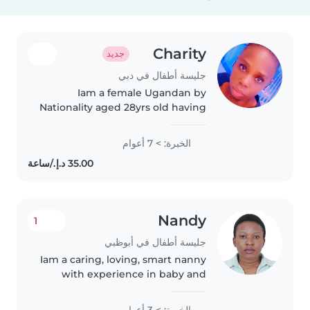
Charity
جديد
جليسة أطفال في دبي
Iam a female Ugandan by
Nationality aged 28yrs old having
7 years of experience as ananny
or housemaid in Dubai am also a
الخبرة: > 7 أعوام
certified nursing assistant ma'am
have my own valid visa and..
Nandy
1
جليسة أطفال في أبوظبي
Iam a caring, loving, smart nanny
with experience in baby and
toddler. Am diploma older with
nursing assistant certificate and
الخبرة: > 3 أعوام