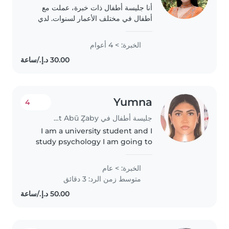
أنا جليسة أطفال ذات خبرة، عملت مع
أطفال في مختلف الأعمار لسنوات. لدي
خبرة في رعاية الأطفال الذين يعانون من
إعاقات، مثل ضعف البصر واضطرابات
الخبرة: > 4 أعوام
اللغة. وأستطيع مساعدتهم في مهامهم
المدرسية...
Yumna
4
جليسة أطفال في Jazīrat Abū Z̧aby
I am a university student and I
study psychology I am going to
get my masters in child
psychology and focus on
الخبرة: > عام
children with abnormalities and
متوسط زمن الرد: 3 دقائق
learning disorders I have two
younger..