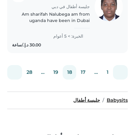
جليسة أطفال في دبي
Am sharifah Nalubega am from
uganda have been in Dubai
5years I was working as ababy
sitter am good and honest
الخبرة: > 5 أعوام
flexible enough I take kids like
my own that's why I love kids am
afriendly..
28
...
19
18
17
...
1
Babysits
جليسة أطفال