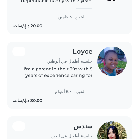
dependable nanny with 2 years
of experience. I create safe, fun,
and nurturing environments
الخبرة: > عامين
where children can grow and
thrive. Families trust me because
I show..
Loyce
جليسة أطفال في أبوظبي
I'm a parent in their 30s with 5
years of experience caring for
toddlers and babies. I'm
responsible, friendly, and
الخبرة: > 5 أعوام
creative, with a knack for
reading, crafting, and games. I'm
comfortable..
سندس
جليسة أطفال في العين