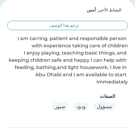
النشاط الأخير:
أمس
ترجم هذا الوصف
I am carring, patient and responsible person 
I enjoy playing, teaching basic things, and 
keeping children safe and happy I can help with 
feeding, bathing,and light housework. I live in 
Abu Dhabi and I am available to start 
Immediately
الصفات
مسؤول
ودود
صبور