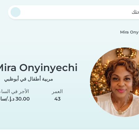
حثك
Mira Ony
ira Onyinyechi
مربية أطفال في أبوظبي
العمر
الأجر في السا
43