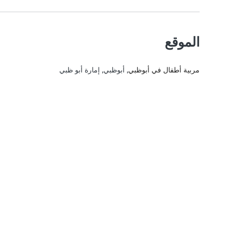
الموقع
مربية أطفال في أبوظبي
, أبوظبي, إمارة أبو ظبي