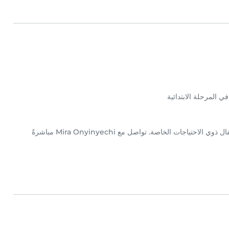
 المرحلة الابتدائية
حصلت Mira Onyinyechi على شهادة في مجال رعاية الأطفال ذوي الاحتياجات الخاصة. تواصل مع Mira Onyinyechi مباشرةً