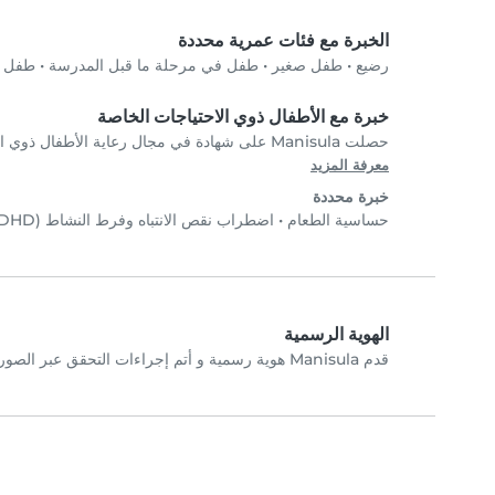
الخبرة مع فئات عمرية محددة
رضيع
•
طفل صغير
•
طفل في مرحلة ما قبل المدرسة
•
طفل في
خبرة مع الأطفال ذوي الاحتياجات الخاصة
حصلت Manisula على شهادة في مجال رعاية الأطفال ذوي الاحتياجات الخاصة. تواصل مع Manisula مباشرةً للتحقق من الشهادات.
معرفة المزيد
خبرة محددة
حساسية الطعام
•
اضطراب نقص الانتباه وفرط النشاط (ADHD)
الهوية الرسمية
قدم Manisula هوية رسمية و أتم إجراءات التحقق عبر الصورة الشخصية.