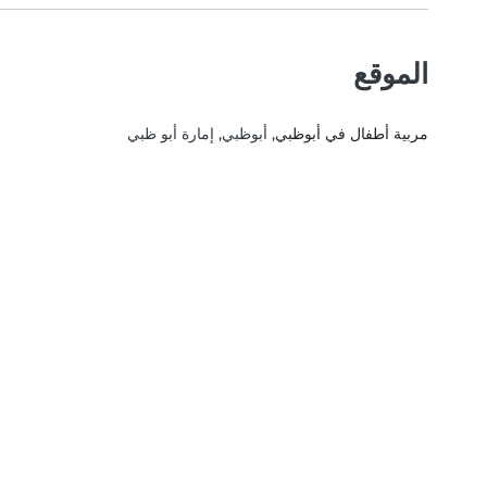
الموقع
مربية أطفال في أبوظبي
, أبوظبي, إمارة أبو ظبي