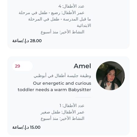
look after them in the evening if
عدد الأطفال: 4
I go out with my husband we
عمر الأطفال:
رضيع
•
طفل في مرحلة
will be in Abu Dhabi for the..
ما قبل المدرسة
•
طفل في المرحلة
الابتدائية
النشاط الأخير: منذ أسبوع
Amel
29
وظيفة جليسة أطفال في أبوظبي
Our energetic and curious
toddler needs a warm Babysitter
who's great at homework help
and speaks Arabic. Reliable care
عدد الأطفال: 1
in the comfort of our home—let's
عمر الأطفال:
طفل صغير
connect!
النشاط الأخير: منذ أسبوع