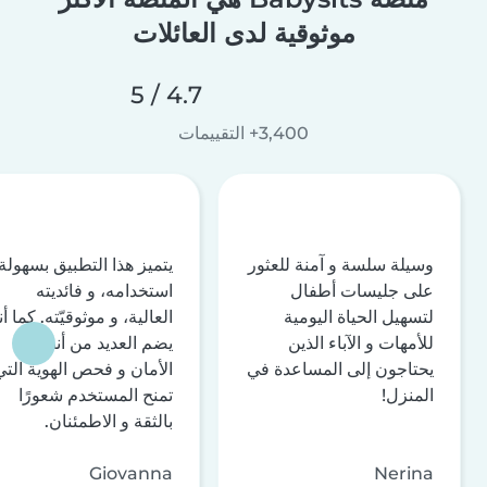
موثوقية لدى العائلات
4.7 / 5
3,400+ التقييمات
وسيلة سلسة و آمنة للعثور
يتميز هذا التطبيق بسهولة
على جليسات أطفال
استخدامه، و فائديته
لتسهيل الحياة اليومية
العالية، و موثوقيّته. كما أن
للأمهات و الآباء الذين
يضم العديد من أنظمة
يحتاجون إلى المساعدة في
الأمان و فحص الهوية التي
المنزل!
تمنح المستخدم شعورًا
بالثقة و الاطمئنان.
Giovanna
Nerina