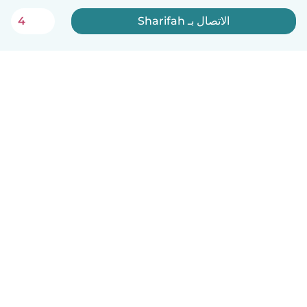
الاتصال بـ Sharifah
4
العربية
آلية العمل
مساعدة
الشروط و الخصوصية
الأسعار
تفاصيل الشركة
Babysits للشركات
معايير المجتمع
© Babysits B.V.