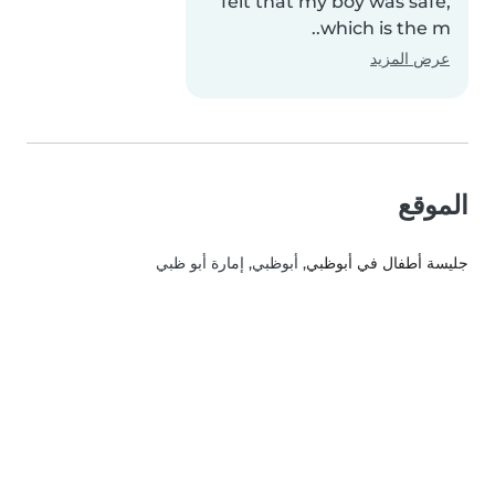
felt that my boy was safe,
which is the m..
عرض المزيد
الموقع
جليسة أطفال في أبوظبي
, أبوظبي, إمارة أبو ظبي