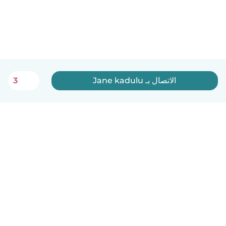
الاتصال بـ Jane kadulu
3
العربية
آلية العمل
مساعدة
الشروط و الخصوصية
الأسعار
تفاصيل الشركة
Babysits للشركات
معايير المجتمع