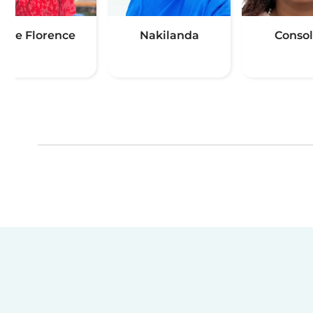
Rose Florence
Nakilanda
Consol
(1)