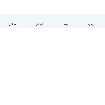
الرئيسية
بحث
الرسائل
مفضلاتي
العربية
آلية العمل
مساعدة
الشروط و الخصوصية
الأسعار
تفاصيل الشركة
Babysits للشركات
معايير المجتمع