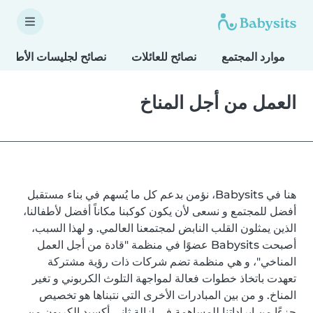
موارد المجتمع
نصائح للعائلات
نصائح لجليسات الأطفال
العمل من أجل المناخ
هنا في Babysits، نؤمن بدعم كل ما يُسهم في بناء مستقبل
أفضل للمجتمع و نسعى لأن يكون كوكبنا مكاناً أفضل لأطفالنا،
الذين يمثلون القلب النابض لمجتمعنا العالمي. و لهذا السبب،
أصبحت Babysits عضوًا في منظمة "قادة من أجل العمل
المناخي"، و هي منظمة تضم شركات ذات رؤية مشتركة
تعهدت باتخاذ خطوات فعالة لمواجهة التلوث الكربوني و تغير
المناخ. و من بين المبادرات الأخرى التي نتبناها هو تخصيص
جزءًا من إيراداتنا للمساهمة في إزالة ثاني أكسيد الكربون من