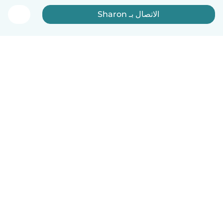
الاتصال بـ Sharon
العربية
آلية العمل
مساعدة
الشروط و الخصوصية
الأسعار
تفاصيل الشركة
Babysits للشركات
معايير المجتمع
© Babysits B.V.