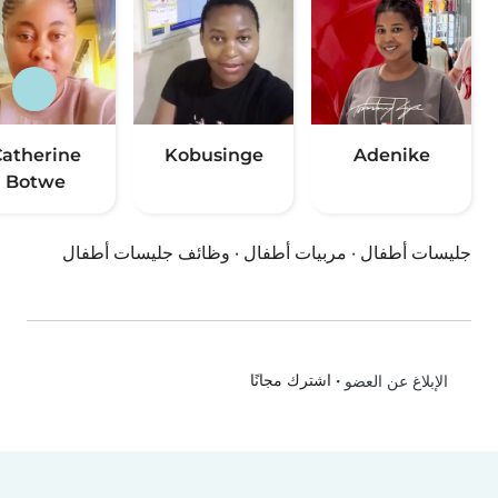
Catherine
Kobusinge
Adenike
Botwe
جليسات أطفال
·
مربيات أطفال
·
وظائف جليسات أطفال
•
اشترك مجانًا
الإبلاغ عن العضو