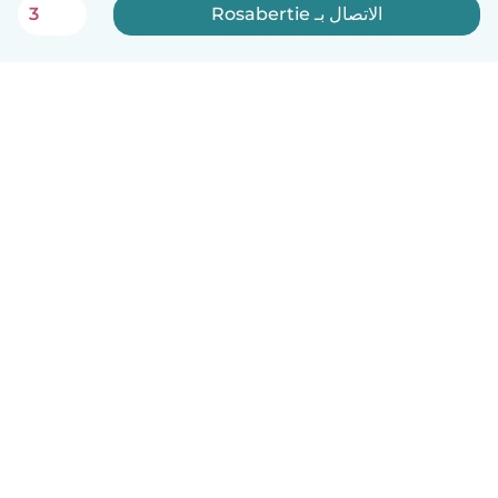
الاتصال بـ Rosabertie
3
العربية
آلية العمل
مساعدة
الشروط و الخصوصية
الأسعار
تفاصيل الشركة
Babysits للشركات
معايير المجتمع
© Babysits B.V.