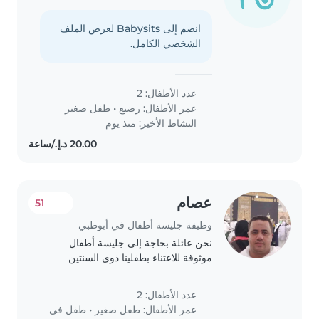
انضم إلى Babysits لعرض الملف
الشخصي الكامل.
عدد الأطفال: 2
عمر الأطفال:
رضيع
•
طفل صغير
النشاط الأخير: منذ يوم
عصام
51
وظيفة جليسة أطفال في أبوظبي
نحن عائلة بحاجة إلى جليسة أطفال
موثوقة للاعتناء بطفلينا ذوي السنتين
والأربع سنوات. نرغب بأن تكون الجليسة
مرتاحة مع الحيوانات الأليفة والطبخ
عدد الأطفال: 2
والقيام ببعض المهام المنزلية. يتسم
عمر الأطفال:
طفل صغير
•
طفل في
أطفالنا..