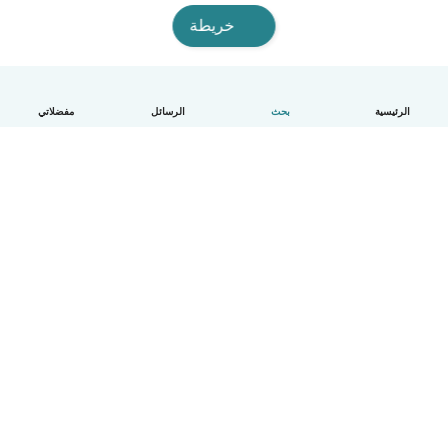
خريطة
الرئيسية
بحث
الرسائل
مفضلاتي
العربية
آلية العمل
مساعدة
الشروط و الخصوصية
الأسعار
تفاصيل الشركة
Babysits للشركات
معايير المجتمع
© Babysits B.V.