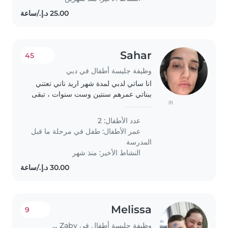
Sahar
45
وظيفة جليسة أطفال في دبي
انا ساتي لدبي لمدة شهر اريد ناني تعتني
ببناتي عمرهم سنتين وست سنوات ، تبقى
(1)
معنا تهتم بالمنزل تطعمهن تلعبهن وتكون
صبوره تنظف البيت، شهر مع اقامه معنا
عدد الأطفال: 2
بالشقه ، تتكلم اللغه العربيه ،..
عمر الأطفال:
طفل في مرحلة ما قبل
المدرسة
النشاط الأخير: منذ شهر
Melissa
9
وظيفة جليسة أطفال في Jazīrat Abū Z̧aby