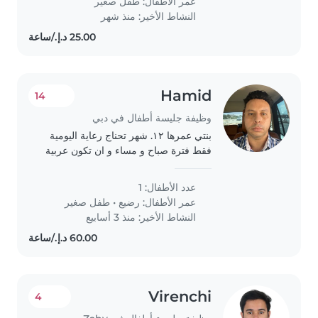
عمر الأطفال:
طفل صغير
eager to explore and learn...
النشاط الأخير: منذ شهر
Hamid
14
وظيفة جليسة أطفال في دبي
بنتي عمرها ١٢. شهر تحناج رعاية اليومية
فقط فترة صباح و مساء و ان تكون عربية
عدد الأطفال: 1
عمر الأطفال:
رضيع
•
طفل صغير
النشاط الأخير: منذ 3 أسابيع
Virenchi
4