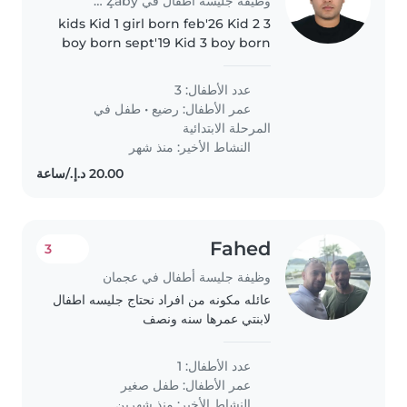
وظيفة جليسة أطفال في Jazīrat Abū Z̧aby
3 kids Kid 1 girl born feb'26 Kid 2
boy born sept'19 Kid 3 boy born
aug'21 One full time maid is
available at home
عدد الأطفال: 3
عمر الأطفال:
رضيع
•
طفل في
المرحلة الابتدائية
النشاط الأخير: منذ شهر
Fahed
3
وظيفة جليسة أطفال في عجمان
عائله مكونه من افراد نحتاج جليسه اطفال
لابنتي عمرها سنه ونصف
عدد الأطفال: 1
عمر الأطفال:
طفل صغير
النشاط الأخير: منذ شهرين