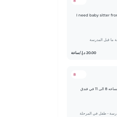
8
I need baby sitter f
ما قبل المدرسة
8
في فندق
درسة
•
طفل في المرحلة