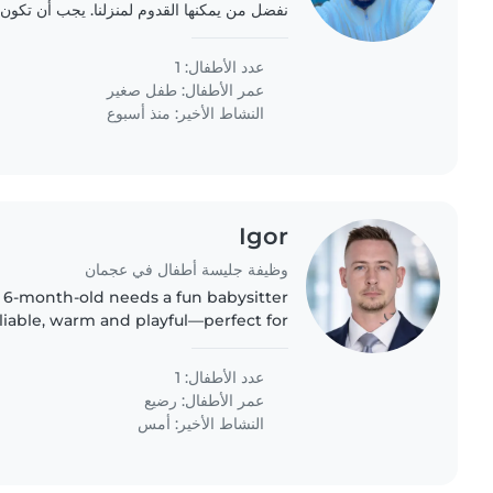
نفضل من يمكنها القدوم لمنزلنا. يجب أن تكو
شخص لديه خبرة أو يرغب بالتعرف علينا.
عدد الأطفال: 1
عمر الأطفال:
طفل صغير
النشاط الأخير: منذ أسبوع
Igor
وظيفة جليسة أطفال في عجمان
y 6-month-old needs a fun babysitter
liable, warm and playful—perfect for
playtime!
عدد الأطفال: 1
عمر الأطفال:
رضيع
النشاط الأخير: أمس