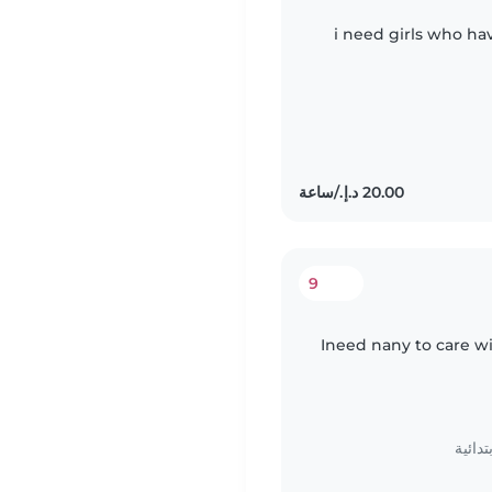
i need girls who h
9
Ineed nany to care w
دائية