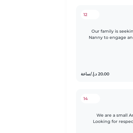
12
Our family is seeki
Nanny to engage and
homework assist
14
We are a small Ar
Looking for respect