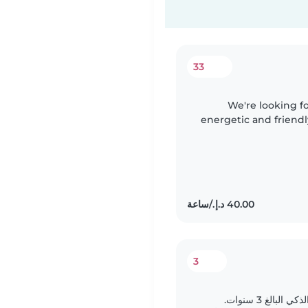
33
We're looking for
energetic and friendly
and explore, so 
3
نبحث عن جليسة أطفال تهتم بالطفل النشط والذكي البالغ 3 سنوات.