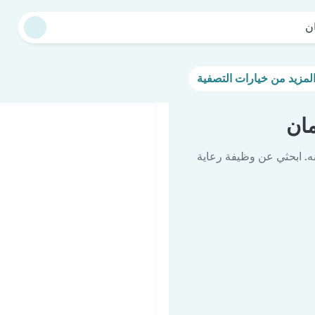
ن
ان
ه. ابحثي عن وظيفة رعاية