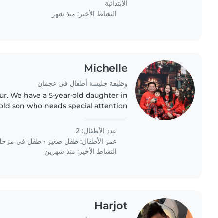
الابتدائية
النشاط الأخير: منذ شهر
Michelle
وظيفة جليسة أطفال في عجمان
our. We have a 5-year-old daughter in
ld son who needs special attention
ay. My husband and I both work full-
time, and we..
عدد الأطفال: 2
عمر الأطفال:
طفل صغير
•
طفل في مرحلة 
النشاط الأخير: منذ شهرين
Harjot