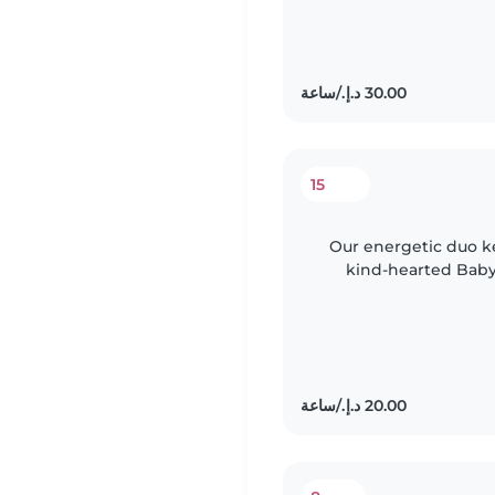
15
Our energetic duo ke
kind-hearted Babys
little ones—a cur