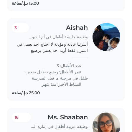
Aishah
3
وظيفة جليسة أطفال في أم القيوين
أسرتنا عادية ومؤدبة لا احتاج احد يعمل في
المنزل فقط أريد احد يعتني برضيع
..وبستقبل الأطفال عند ذهابهم وعودتهم من
المدرسة وحتى فقط اعود من الجامعة
عدد الأطفال: 3
عمر الأطفال:
رضيع
•
طفل صغير
•
طفل في مرحلة ما قبل المدرسة
النشاط الأخير: منذ شهر
Ms. Shaaban
16
وظيفة مربية أطفال في إمارة الشارقة