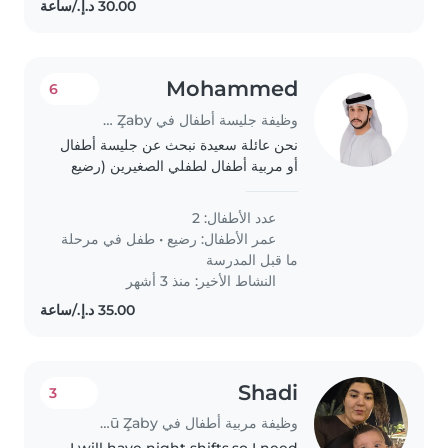
Mohammed
6
وظيفة جليسة أطفال في Jazīrat Abū Z̧aby
نحن عائلة سعيدة نبحث عن جليسة أطفال
أو مربية أطفال لطفلي الصغيرين (رضيع
وطفلة في مرحلة ما قبل المدرسة).
طفلي ذكيان ومرحان وذو طابع كوميدي.
عدد الأطفال: 2
نبحث عن شخص مخلص ومحبوب يمكن
عمر الأطفال:
رضيع
•
طفل في مرحلة
أن يكون له تأثير..
ما قبل المدرسة
النشاط الأخير: منذ 3 أشهر
Shadi
3
وظيفة مربية أطفال في Jazīrat Abū Z̧aby