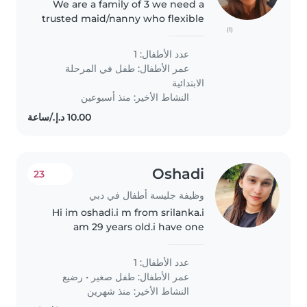
We are a family of 3 we need a
trusted maid/nanny who flexible
(1)
fir live in or live out job and to do
all house chores and take care of
عدد الأطفال: 1
a 6yo kid and to be pet friendly.
عمر الأطفال:
طفل في المرحلة
she must be..
الابتدائية
النشاط الأخير: منذ أسبوعين
Oshadi
23
وظيفة جليسة أطفال في دبي
Hi im oshadi.i m from srilanka.i
am 29 years old.i have one
daughter she is 10 years old.now
my daughter live from srilanka .i
عدد الأطفال: 1
have one year experience in my
عمر الأطفال:
طفل صغير
•
رضيع
country and 11 mouth dubai..
النشاط الأخير: منذ شهرين