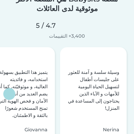
موثوقية لدى العائلات
4.7 / 5
3,400+ التقييمات
وسيلة سلسة و آمنة للعثور
يتميز هذا التطبيق بسهولة
على جليسات أطفال
استخدامه، و فائديته
لتسهيل الحياة اليومية
العالية، و موثوقيّته. كما أن
للأمهات و الآباء الذين
يضم العديد من أنظمة
يحتاجون إلى المساعدة في
الأمان و فحص الهوية التي
المنزل!
تمنح المستخدم شعورًا
بالثقة و الاطمئنان.
Giovanna
Nerina