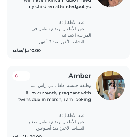
I will have night shifts,so I need
my children attended,put yo
sleep,fed
عدد الأطفال: 3
عمر الأطفال:
رضيع
•
طفل في
المرحلة الابتدائية
النشاط الأخير: منذ 3 أشهر
Amber
8
وظيفة جليسة أطفال في رأس الخيمة
Hi! I'm currently pregnant with
twins due in march, i am looking
for a part time nanny that could
come 3 days a week from 9-4pm
عدد الأطفال: 3
to help with the newborns. We
عمر الأطفال:
رضيع
•
طفل صغير
would need the help from..
النشاط الأخير: منذ أسبوعين