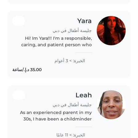
Yara
جليسة أطفال في دبي
Hi! Im Yara!!! I'm a responsible,
caring, and patient person who
genuinely enjoys spending time
with children. I love creating a
الخبرة: > 3 أعوام
fun, safe, and positive
environment where kids feel..
Leah
جليسة أطفال في دبي
As an experienced parent in my
30s, I have been a childminder
for over a decade, specializing in
caring for babies. I'm a
الخبرة: > 11 عامًا