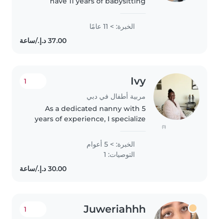
have 11 years of babysitting
experience, primarily with
newborn and toddlers. I also
الخبرة: > 11 عامًا
have experience with children
with special needs. I'm looking
forward..
Ivy
1
مربية أطفال في دبي
As a dedicated nanny with 5
years of experience, I specialize
(1)
in caring for babies, toddlers,
and preschoolers, including
الخبرة: > 5 أعوام
those with autism. I'm
التوصيات: 1
comfortable with pets, chores,
and..
Juweriahhh
1