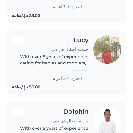
lively games to life, thrives in
الخبرة: > 3 أعوام
creating joyful moments.
Comfortable with pets and
passionate..
Lucy
جليسة أطفال في دبي
With over 5 years of experience
caring for babies and toddlers, I
bring a wealth of knowledge
and patience to every role. As a
الخبرة: > 5 أعوام
parent myself, I understand the
importance of creating..
Dolphin
مربية أطفال في دبي
With over 5 years of experience