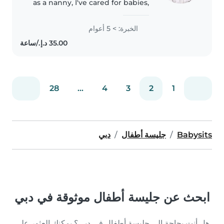
as a nanny, I've cared for babies,
toddlers, and teenagers. As a
parent myself, I understand the
الخبرة: > 5 أعوام
importance of a safe and
nurturing environment. I'm..
28
...
4
3
2
1
Babysits
جليسة أطفال
دبي
ابحث عن جليسة أطفال موثوقة في دبي
هل أنت بحاجة إلى جليسة أطفال في دبي؟ يمكنك العثور على