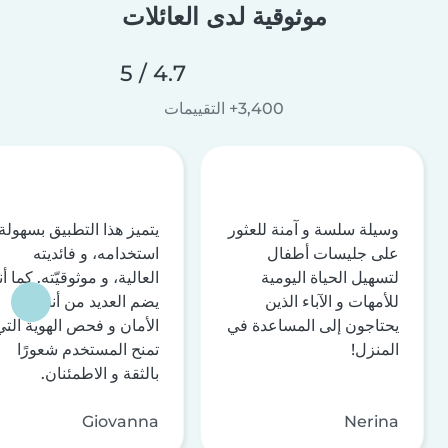
موثوقية لدى العائلات
4.7 / 5
3,400+ التقييمات
وسيلة سلسة و آمنة للعثور
يتميز هذا التطبيق بسهولة
على جليسات أطفال
استخدامه، و فائديته
لتسهيل الحياة اليومية
العالية، و موثوقيّته. كما أن
للأمهات و الآباء الذين
يضم العديد من أنظمة
يحتاجون إلى المساعدة في
الأمان و فحص الهوية التي
المنزل!
تمنح المستخدم شعورًا
بالثقة و الاطمئنان.
Giovanna
Nerina