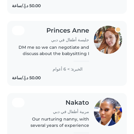
responsible, friendly, and patient
individual who loves spending..
Princes Anne
جليسة أطفال في دبي
DM me so we can negotiate and
discuss about the babysitting I
am ONLY available today until
August 9 and September
الخبرة: > 6 أعوام
onwards except Friday and
Saturday NOTE: I already have
scheduled..
Nakato
مربية أطفال في دبي
Our nurturing nanny, with
several years of experience
caring for babies and bringing