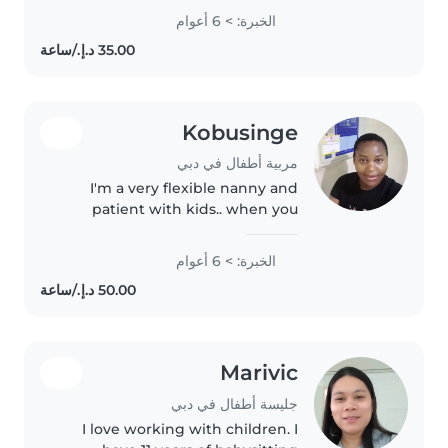
and reliable nanny with over six
الخبرة: > 6 أعوام
years of experience supporting
children's growth and
development...
Kobusinge
مربية أطفال في دبي
I'm a very flexible nanny and
patient with kids.. when you
leave me with kids I treat well
like My own.. entertainment
الخبرة: > 6 أعوام
always.. teaching them morals
and stories
Marivic
جليسة أطفال في دبي
I love working with children. I