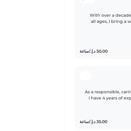
With over a decade 
all ages, I bring 
every family I work w
As a responsible, cari
I have 4 years of ex
ages - from babi