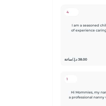
4
I am a seasoned chi
of experience caring
to school-aged kids. I
1
Hi Mommies, my name is toyin, I am 37 years of age, I am
a professional nanny 
my certificate i