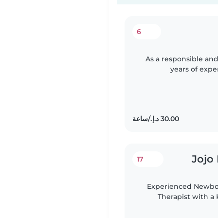
6
As a responsible and
years of expe
exceptional care
Jojo
17
Experienced Newbor
Therapist with a 
loving, professional