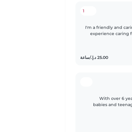
1
I'm a friendly and car
experience caring fo
to teenagers. I'm
With over 6 yea
babies and teenag
creating a safe and