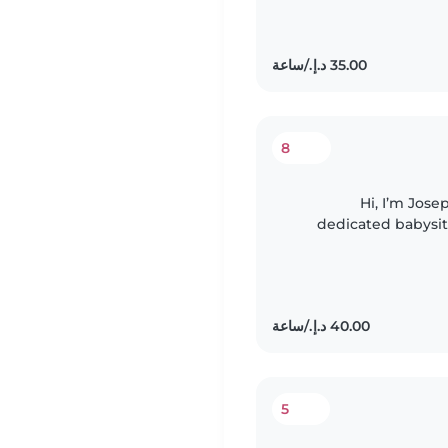
8
Hi, I’m Jose
dedicated babysitt
energetic, hardworkin
5