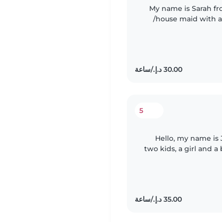
My name is Sarah fr
/house maid with a 
big experience in k
5
Hello, my name is 
two kids, a girl and a
am a professional