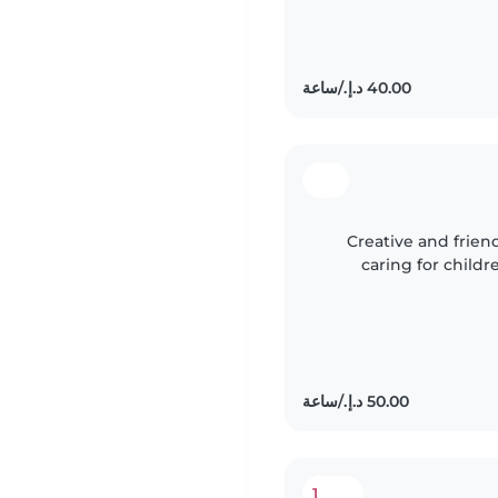
Creative and frien
caring for childr
Fluent in Engli
1