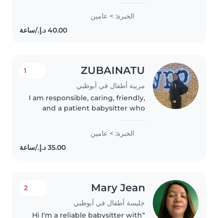
experience, primarily with
babies and toddlers. I also have
الخبرة: > عامين
experience with children with
special needs, particularly,
epilepsy...
ZUBAINATU
1
مربية أطفال في أبوظبي
I am responsible, caring, friendly,
and a patient babysitter who
enjoys working with children,
helping them with meals,
الخبرة: > عامين
playtime, homework and daily
routines. I always prioritize
children's..
Mary Jean
2
جليسة أطفال في أبوظبي
“Hi I'm a reliable babysitter with