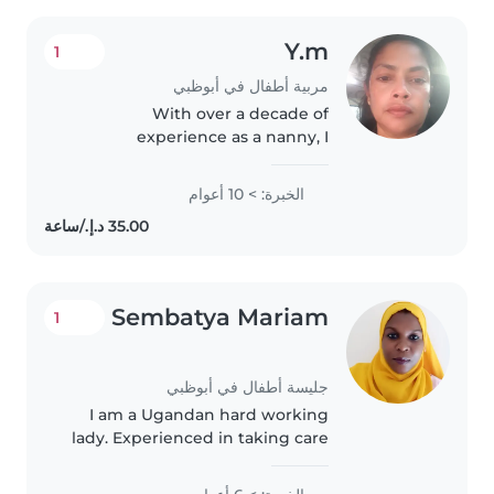
Y.m
1
مربية أطفال في أبوظبي
With over a decade of
experience as a nanny, I
specialize in caring for babies. As
a parent myself, I bring patience,
الخبرة: > 10 أعوام
warmth, and a playful spirit to
every family I work with. I'm..
Sembatya Mariam
1
جليسة أطفال في أبوظبي
I am a Ugandan hard working
lady. Experienced in taking care
of new Borns and toddlers. I
have 6 years of experience in the