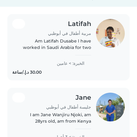
Latifah
مربية أطفال في أبوظبي
Am Latifah Dusabe l have
worked in Saudi Arabia for two
years and also l worked as baby
sitter in a hotel Fairmont
الخبرة: > عامين
Fujairah resort and beach for
3year and half now am in Abu
Dhabi..
Jane
جليسة أطفال في أبوظبي
I am Jane Wanjiru Njoki, am
28yrs old, am from Kenya
currently in Abu dhabi, i have
experience in baby sitting for
الخبرة: > 3 أعوام