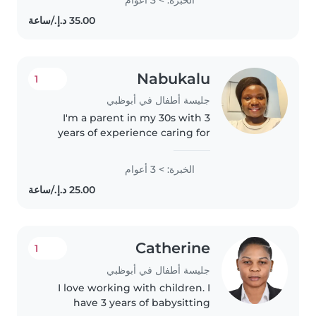
3yrs, 1yr in Kenya and 2 years
here in Abu dhabi, am good kids,
i..
Nabukalu
1
جليسة أطفال في أبوظبي
I'm a parent in my 30s with 3
years of experience caring for
toddlers. I'm patient,
responsible, and truly enjoy
الخبرة: > 3 أعوام
helping little ones learn and
grow. I love playing games and
assisting..
Catherine
1
جليسة أطفال في أبوظبي
I love working with children. I
have 3 years of babysitting