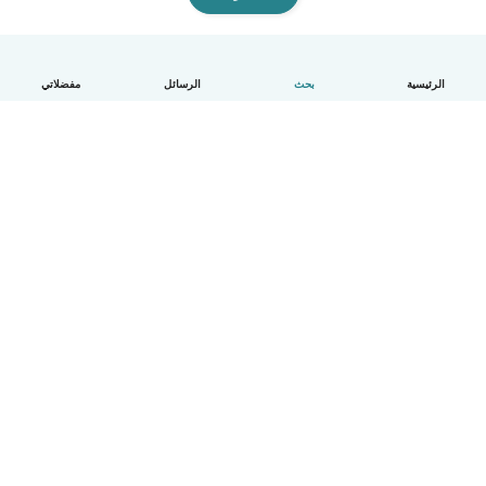
الرئيسية
بحث
الرسائل
مفضلاتي
العربية
آلية العمل
مساعدة
الشروط و الخصوصية
الأسعار
تفاصيل الشركة
Babysits للشركات
معايير المجتمع
© Babysits B.V.