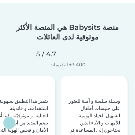
منصة Babysits هي المنصة الأكثر
موثوقية لدى العائلات
4.7 / 5
3,400+ التقييمات
وسيلة سلسة و آمنة للعثور
يتميز هذا التطبيق بسهولة
على جليسات أطفال
استخدامه، و فائديته
لتسهيل الحياة اليومية
العالية، و موثوقيّته. كما أن
للأمهات و الآباء الذين
يضم العديد من أنظمة
يحتاجون إلى المساعدة في
الأمان و فحص الهوية التي