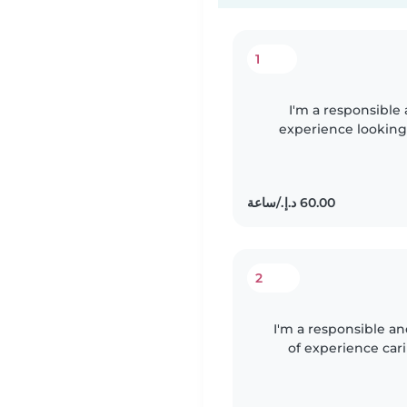
1
I'm a responsible 
experience looking 
and school-age childr
2
I'm a responsible an
of experience cari
through d