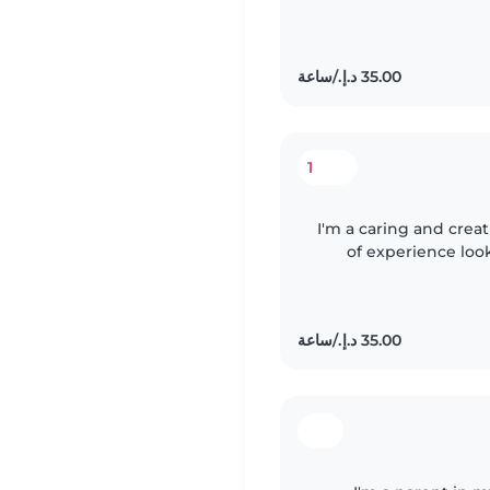
1
I'm a caring and creat
of experience looki
engaging kids 