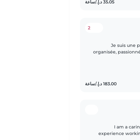
2
Je suis une 
organisée, passionné
enfants. Très 
I am a cari
experience workin