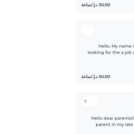
Hello. My name 
looking for the a job as abyssiter/nanny i have experience
for 6 Years I know how to cleaning, ironing washing
7
Hello dear parents!
parent in my late
caring for childr