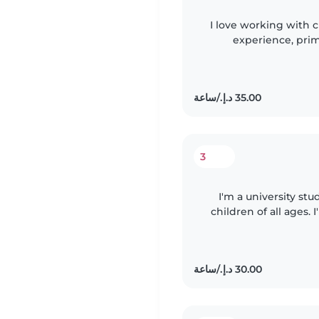
I love working with c
experience, prima
have experience wit
3
I'm a university st
children of all ages. 
love engaging with