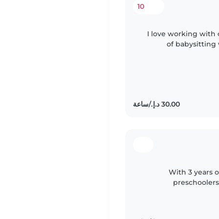
10
I love working with 
of babysitting 
experience with childr
With 3 years o
preschoolers
approach to childca