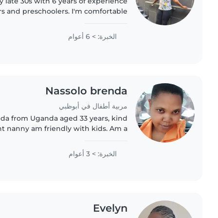
y late 30s with 6 years of experience
rs and preschoolers. I'm comfortable
lping with chores, and assisting with
homework. I enjoy drawing,..
الخبرة: > 6 أعوام
Nassolo brenda
مربية أطفال في أبوظبي
nda from Uganda aged 33 years, kind
t nanny am friendly with kids. Am a
 experience of 3 years in UAE and 2
years in Oman, I can cook,..
الخبرة: > 3 أعوام
Evelyn