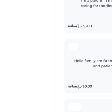
I'm a parent in m
caring for toddle
with pets, he
Hello family am Bre
and patien
hardworking lady with
1