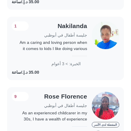
Nakilanda
1
جليسة أطفال في أبوظبي
Am a caring and loving person when
it comes to kids I like doing various
activities like crafting ,reading
,drawing etc am also patient when it
الخبرة: > 3 أعوام
comes to dealing with kids of any
age..
Rose Florence
9
جليسة أطفال في أبوظبي
As an experienced childcarer in my
30s, I have a wealth of experience
working with children of all ages, from
المفضلة لدى الأسر