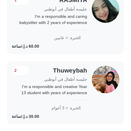
جليسة أطفال في أبوظبي
I'm a responsible and caring
babysitter with 2 years of experience
looking after babies, toddlers,
preschoolers, and school-age
الخبرة: > عامين
children. As a parent myself, I
understand the importance..
Thuweybah
2
جليسة أطفال في أبوظبي
I'm a responsible and creative Year
13 student with years of experience
caring for children. I love engaging
kids through drawing, reading, and
الخبرة: > 3 أعوام
games, and I'm comfortable helping
with..