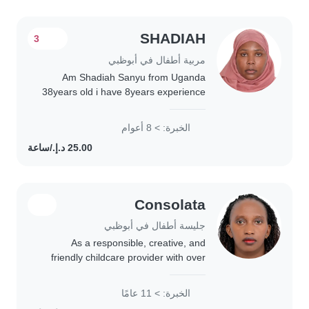
SHADIAH
3
مربية أطفال في أبوظبي
Am Shadiah Sanyu from Uganda
38years old i have 8years experience
4years in Oman 4years in abudhabi I
love kids so much and am looking
الخبرة: > 8 أعوام
forward to take care of your kids you
can contact..
Consolata
جليسة أطفال في أبوظبي
As a responsible, creative, and
friendly childcare provider with over
11 years of experience, I'm excited to
work with your family. I have cared for
الخبرة: > 11 عامًا
children of all ages, from babies..