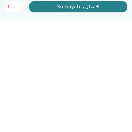
الاتصال بـ Sumayah
1
العربية
آلية العمل
مساعدة
الشروط و الخصوصية
الأسعار
تفاصيل الشركة
Babysits للشركات
معايير المجتمع
© Babysits B.V.