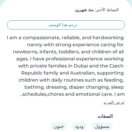
النشاط الأخير:
منذ شهرين
ترجم هذا الوصف
I am a compassionate, reliable, and hardworking 
nanny with strong experience caring for 
newborns, infants, toddlers, and children of all 
ages. I have professional experience working 
with private families in Dubai and the Czech 
Republic family and Australian, supporting 
children with daily routines such as feeding, 
bathing, dressing, diaper changing, sleep 
schedules,chores and emotional care. I am..
عرض المزيد
الصفات
مسؤول
ودود
حنون