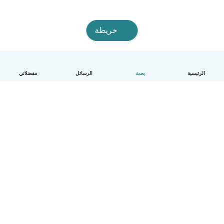
خريطة
الرئيسية
بحث
الرسائل
مفضلاتي
العربية
آلية العمل
مساعدة
الشروط و الخصوصية
الأسعار
تفاصيل الشركة
Babysits للشركات
معايير المجتمع