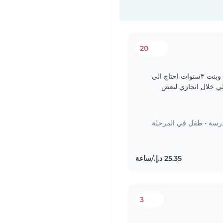
20
نحنا هنا في اجازة لمدة ١٠ايام لدي ابن ١٢سنة وبنت ٣سنوات احتاج الى
ي خلال انجازي لبعض
ترك..
درسة
•
طفل في المرحلة
3