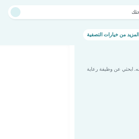
حثك
ه. ابحثي عن وظيفة رعاية