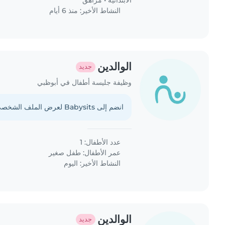
الابتدائية
•
مراهق
النشاط الأخير: منذ 6 أيام
الوالدين
جديد
وظيفة جليسة أطفال في أبوظبي
انضم إلى Babysits لعرض الملف الشخصي الكامل.
عدد الأطفال: 1
عمر الأطفال:
طفل صغير
النشاط الأخير: اليوم
الوالدين
جديد