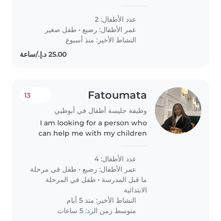
daughters one age 3 years and 8
month and second daughter
عدد الأطفال: 2
after one month complete the 1
عمر الأطفال:
رضيع
•
طفل صغير
year
النشاط الأخير: منذ أسبوع
Fatoumata
13
وظيفة جليسة أطفال في أبوظبي
I am looking for a person who
can help me with my children
during the holidays and who can
look after them in the evening if
عدد الأطفال: 4
I go out with my husband we
عمر الأطفال:
رضيع
•
طفل في مرحلة
will be in Abu Dhabi for the..
ما قبل المدرسة
•
طفل في المرحلة
الابتدائية
النشاط الأخير: منذ 5 أيام
متوسط زمن الرد: 5 ساعات