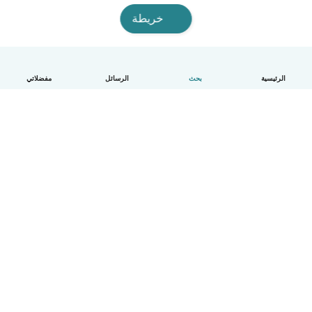
خريطة
الرئيسية
بحث
الرسائل
مفضلاتي
العربية
آلية العمل
مساعدة
الشروط و الخصوصية
الأسعار
تفاصيل الشركة
Babysits للشركات
معايير المجتمع