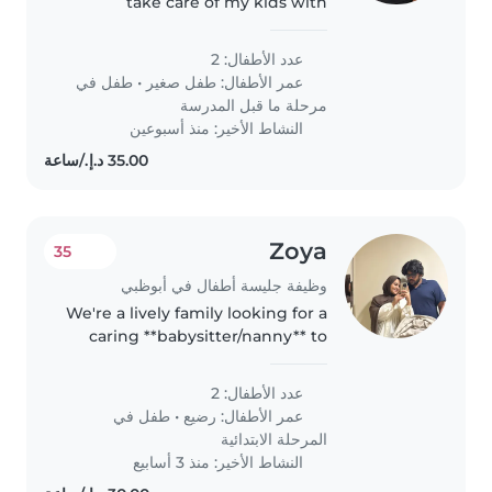
take care of my kids with
attention
عدد الأطفال: 2
عمر الأطفال:
طفل صغير
•
طفل في
مرحلة ما قبل المدرسة
النشاط الأخير: منذ أسبوعين
Zoya
35
وظيفة جليسة أطفال في أبوظبي
We're a lively family looking for a
caring **babysitter/nanny** to
nurture our two energetic kids—
a playful toddler and a creative
عدد الأطفال: 2
primary schooler. Reliability and
عمر الأطفال:
رضيع
•
طفل في
warmth are a must!..
المرحلة الابتدائية
النشاط الأخير: منذ 3 أسابيع