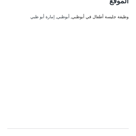
الموقع
وظيفة جليسة أطفال في أبوظبي
, أبوظبي, إمارة أبو ظبي