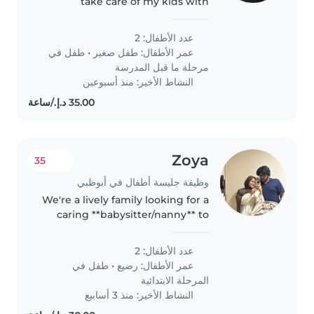
take care of my kids with
attention
عدد الأطفال: 2
عمر الأطفال:
طفل صغير
•
طفل في
مرحلة ما قبل المدرسة
النشاط الأخير: منذ أسبوعين
Zoya
35
وظيفة جليسة أطفال في أبوظبي
We're a lively family looking for a
caring **babysitter/nanny** to
nurture our two energetic kids—
a playful toddler and a creative
عدد الأطفال: 2
primary schooler. Reliability and
عمر الأطفال:
رضيع
•
طفل في
warmth are a must!..
المرحلة الابتدائية
النشاط الأخير: منذ 3 أسابيع