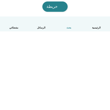
خريطة
الرئيسية
بحث
الرسائل
مفضلاتي
العربية
آلية العمل
مساعدة
الشروط و الخصوصية
الأسعار
تفاصيل الشركة
Babysits للشركات
معايير المجتمع