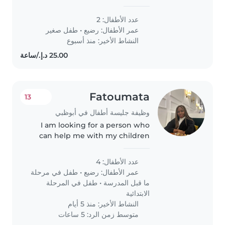
daughters one age 3 years and 8
month and second daughter
عدد الأطفال: 2
after one month complete the 1
عمر الأطفال:
رضيع
•
طفل صغير
year
النشاط الأخير: منذ أسبوع
Fatoumata
13
وظيفة جليسة أطفال في أبوظبي
I am looking for a person who
can help me with my children
during the holidays and who can
look after them in the evening if
عدد الأطفال: 4
I go out with my husband we
عمر الأطفال:
رضيع
•
طفل في مرحلة
will be in Abu Dhabi for the..
ما قبل المدرسة
•
طفل في المرحلة
الابتدائية
النشاط الأخير: منذ 5 أيام
متوسط زمن الرد: 5 ساعات