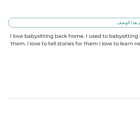
 هذا الوصف
I love babysitting back home. I used to babysitting m
them. I love to tell stories for them I love to learn n