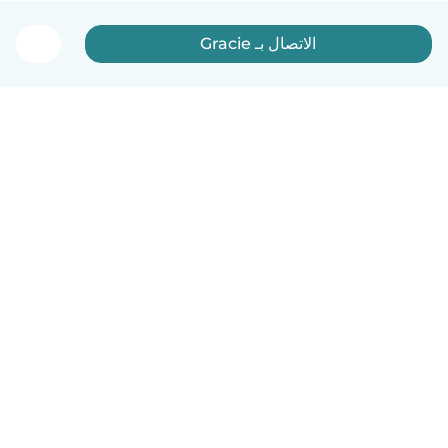
الاتصال بـ Gracie
العربية
آلية العمل
مساعدة
الشروط و الخصوصية
الأسعار
تفاصيل الشركة
Babysits للشركات
معايير المجتمع
© Babysits B.V.