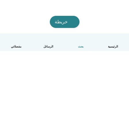
خريطة
الرئيسية
بحث
الرسائل
مفضلاتي
العربية
آلية العمل
مساعدة
الشروط و الخصوصية
الأسعار
تفاصيل الشركة
Babysits للشركات
معايير المجتمع