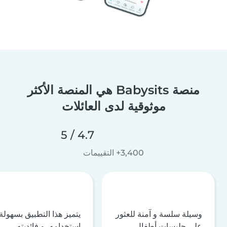
منصة Babysits هي المنصة الأكثر
موثوقية لدى العائلات
4.7 / 5
3,400+ التقييمات
وسيلة سلسة و آمنة للعثور
يتميز هذا التطبيق بسهولة
على جليسات أطفال
استخدامه، و فائديته