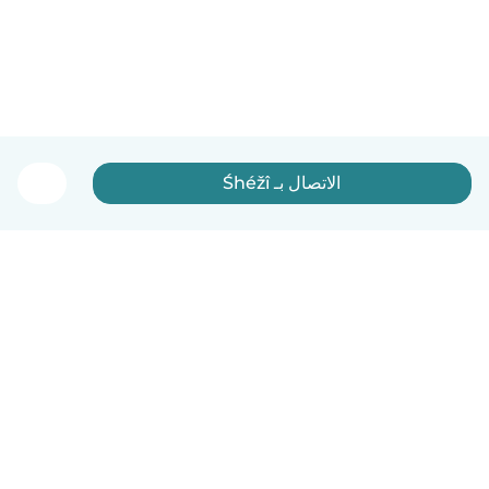
الاتصال بـ Śhéžî
العربية
آلية العمل
مساعدة
الشروط و الخصوصية
الأسعار