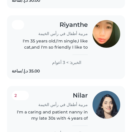
comfortable. I can assist with
basic..
Riyanthe
مربية أطفال في رأس الخيمة
I'm 35 years old,I'm single,I like
cat,and I'm so friendly I like to
cook, I'm here in uae 8 years all
ready, and before I'm working in
الخبرة: > 3 أعوام
arabic family for 3 years for
cering..
Nilar
2
مربية أطفال في رأس الخيمة
I'm a caring and patient nanny in
my late 30s with 4 years of
experience working with
preschoolers. I have a BSc in