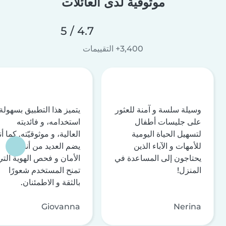
موثوقية لدى العائلات
4.7 / 5
3,400+ التقييمات
وسيلة سلسة و آمنة للعثور
يتميز هذا التطبيق بسهولة
على جليسات أطفال
استخدامه، و فائديته
لتسهيل الحياة اليومية
العالية، و موثوقيّته. كما أن
للأمهات و الآباء الذين
يضم العديد من أنظمة
يحتاجون إلى المساعدة في
الأمان و فحص الهوية التي
المنزل!
تمنح المستخدم شعورًا
بالثقة و الاطمئنان.
Giovanna
Nerina