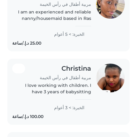
مربية أطفال في رأس الخيمة
I am an experienced and reliable
nanny/housemaid based in Ras
Al Khaimah with over 5 years of
childcare and housekeeping
الخبرة: > 5 أعوام
experience. I am patient, caring,
and attentive with children..
Christina
مربية أطفال في رأس الخيمة
I love working with children. I
have 3 years of babysitting
experience, primarily with
babies and toddlers. I also have
الخبرة: > 3 أعوام
experience with children with
special needs, particularly,
epilepsy...