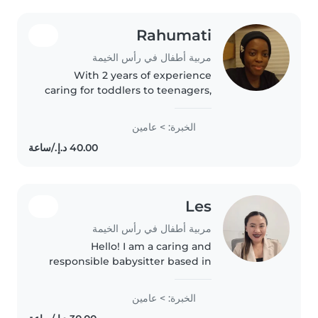
Rahumati
مربية أطفال في رأس الخيمة
With 2 years of experience
caring for toddlers to teenagers,
I'm a responsible, funny, and
friendly nanny who loves
الخبرة: > عامين
making learning fun through
reading, music, and games. As a
parent..
Les
مربية أطفال في رأس الخيمة
Hello! I am a caring and
responsible babysitter based in
Ras Al Khaimah. I enjoy taking
care of children and helping
الخبرة: > عامين
them feel safe, happy, and