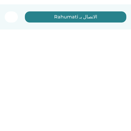
الاتصال بـ Rahumati
العربية
آلية العمل
مساعدة
الشروط و الخصوصية
الأسعار
تفاصيل الشركة
Babysits للشركات
معايير المجتمع